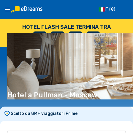
IT
(€)
HOTEL FLASH SALE TERMINA TRA
--
:
--
:
--
:
--
GIORNI
ORE
MINUTI
SECONDI
Hotel a Pullman - Moscow
Scelto da 8M+ viaggiatori Prime