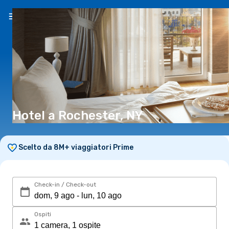
IT
(€)
Hotel a Rochester, NY
Scelto da 8M+ viaggiatori Prime
Check-in / Check-out
Ospiti