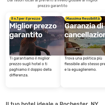
Dai tesori locali ai preferiti a livello globale al miglior
prezzo garantito
Il n.1 per il prezzo
Massima flessibilità
Miglior prezzo
Garanzia di
garantito
cancellazio
Ti garantiamo il miglior
Trova una politica più
prezzo sugli hotel o ti
flessibile allo stesso p
paghiamo il doppio della
e la eguaglieremo.
differenza.
Il tuo hotel ideale a Rochester, NY