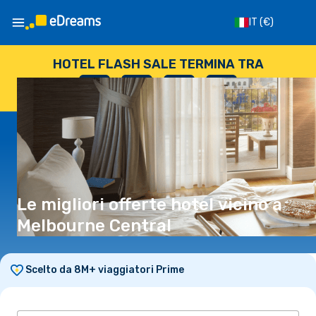
IT
(€)
HOTEL FLASH SALE TERMINA TRA
--
:
--
:
--
:
--
GIORNI
ORE
MINUTI
SECONDI
Le migliori offerte hotel vicino a
Melbourne Central
Scelto da 8M+ viaggiatori Prime