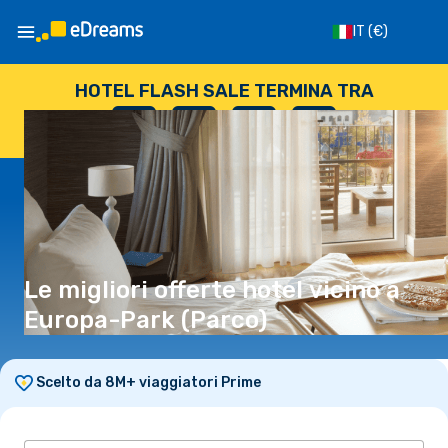
IT
(€)
HOTEL FLASH SALE TERMINA TRA
--
:
--
:
--
:
--
GIORNI
ORE
MINUTI
SECONDI
Le migliori offerte hotel vicino a
Europa-Park (Parco)
Scelto da 8M+ viaggiatori Prime