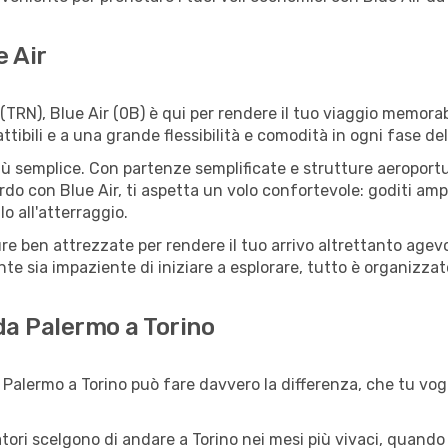
e Air
TRN), Blue Air (0B) è qui per rendere il tuo viaggio memorab
tibili e a una grande flessibilità e comodità in ogni fase del
 semplice. Con partenze semplificate e strutture aeroportuali
rdo con Blue Air, ti aspetta un volo confortevole: goditi ampi
o all'atterraggio.
tture ben attrezzate per rendere il tuo arrivo altrettanto ag
te sia impaziente di iniziare a esplorare, tutto è organizzato
 da Palermo a Torino
Palermo a Torino può fare davvero la differenza, che tu vogli
iatori scelgono di andare a Torino nei mesi più vivaci, quando 