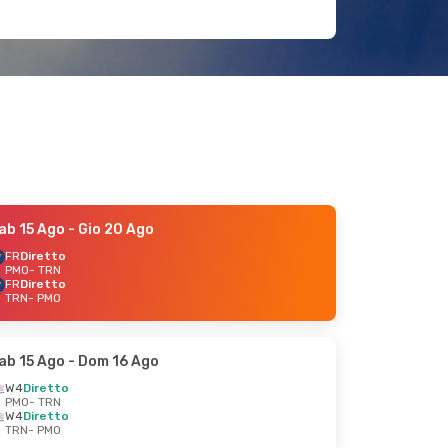
ab 15 Ago
- Gio 20 Ago
FR
Diretto
PMO
- TRN
FR
Diretto
TRN
- PMO
ab 15 Ago
- Dom 16 Ago
W4
Diretto
PMO
- TRN
W4
Diretto
TRN
- PMO