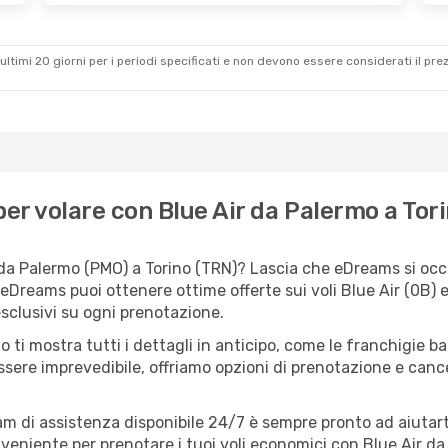
ultimi 20 giorni per i periodi specificati e non devono essere considerati il ​​pre
r volare con Blue Air da Palermo a Tor
 da Palermo (PMO) a Torino (TRN)? Lascia che eDreams si occup
 eDreams puoi ottenere ottime offerte sui voli Blue Air (0B)
esclusivi su ogni prenotazione.
o ti mostra tutti i dettagli in anticipo, come le franchigie b
ssere imprevedibile, offriamo opzioni di prenotazione e cancel
eam di assistenza disponibile 24/7 è sempre pronto ad aiutart
eniente per prenotare i tuoi voli economici con Blue Air da 