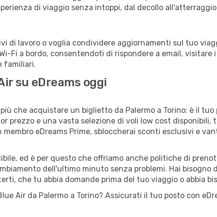
sperienza di viaggio senza intoppi, dal decollo all'atterraggio
 di lavoro o voglia condividere aggiornamenti sul tuo viaggi
o Wi-Fi a bordo, consentendoti di rispondere a email, visitare i 
familiari.
 Air su eDreams oggi
più che acquistare un biglietto da Palermo a Torino: è il tuo
or prezzo e una vasta selezione di voli low cost disponibili, 
 un membro eDreams Prime, sbloccherai sconti esclusivi e v
ile, ed è per questo che offriamo anche politiche di prenota
cambiamento dell'ultimo minuto senza problemi. Hai bisogno di
terti, che tu abbia domande prima del tuo viaggio o abbia bi
o Blue Air da Palermo a Torino? Assicurati il tuo posto con eD