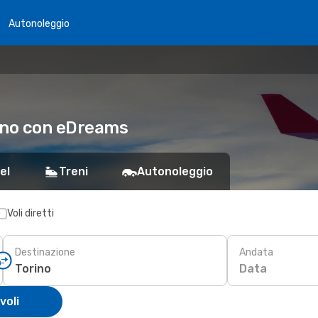
Autonoleggio
rino con eDreams
el
Treni
Autonoleggio
Voli diretti
Destinazione
Andata
Data
voli