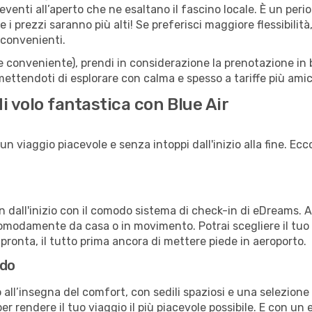
li eventi all’aperto che ne esaltano il fascino locale. È un pe
 i prezzi saranno più alti! Se preferisci maggiore flessibilit
 convenienti.
(e conveniente), prendi in considerazione la prenotazione in b
mettendoti di esplorare con calma e spesso a tariffe più amic
i volo fantastica con Blue Air
n viaggio piacevole e senza intoppi dall'inizio alla fine. Ecco
in dall'inizio con il comodo sistema di check-in di eDreams. 
omodamente da casa o in movimento. Potrai scegliere il tuo p
 pronta, il tutto prima ancora di mettere piede in aeroporto.
rdo
all’insegna del comfort, con sedili spaziosi e una selezione d
r rendere il tuo viaggio il più piacevole possibile. E con un 