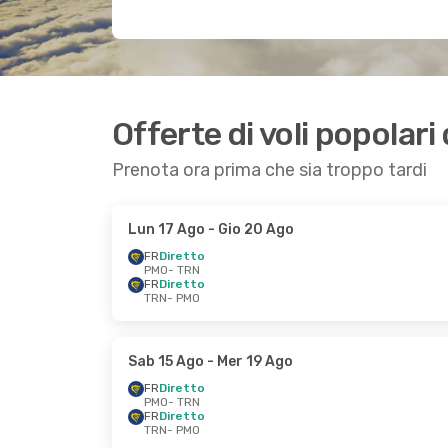
Offerte di voli popolari
Prenota ora prima che sia troppo tardi
Lun 17 Ago
- Gio 20 Ago
FR
Diretto
PMO
- TRN
FR
Diretto
TRN
- PMO
Sab 15 Ago
- Mer 19 Ago
FR
Diretto
PMO
- TRN
FR
Diretto
TRN
- PMO