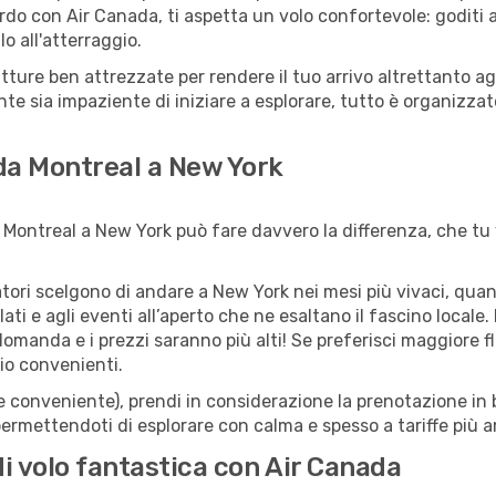
rdo con Air Canada, ti aspetta un volo confortevole: goditi a
o all'atterraggio.
rutture ben attrezzate per rendere il tuo arrivo altrettanto
te sia impaziente di iniziare a esplorare, tutto è organizzato
 da Montreal a New York
Montreal a New York può fare davvero la differenza, che tu v
iatori scelgono di andare a New York nei mesi più vivaci, quan
llati e agli eventi all’aperto che ne esaltano il fascino local
 domanda e i prezzi saranno più alti! Se preferisci maggiore f
io convenienti.
(e conveniente), prendi in considerazione la prenotazione in b
ermettendoti di esplorare con calma e spesso a tariffe più a
di volo fantastica con Air Canada