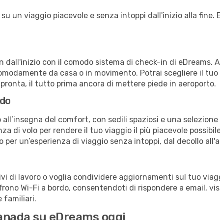
 un viaggio piacevole e senza intoppi dall'inizio alla fine. E
in dall'inizio con il comodo sistema di check-in di eDreams. 
omodamente da casa o in movimento. Potrai scegliere il tuo p
 pronta, il tutto prima ancora di mettere piede in aeroporto.
rdo
all’insegna del comfort, con sedili spaziosi e una selezione 
a di volo per rendere il tuo viaggio il più piacevole possibi
no per un’esperienza di viaggio senza intoppi, dal decollo all'
 di lavoro o voglia condividere aggiornamenti sul tuo viag
offrono Wi-Fi a bordo, consentendoti di rispondere a email, visi
familiari.
 Canada su eDreams oggi