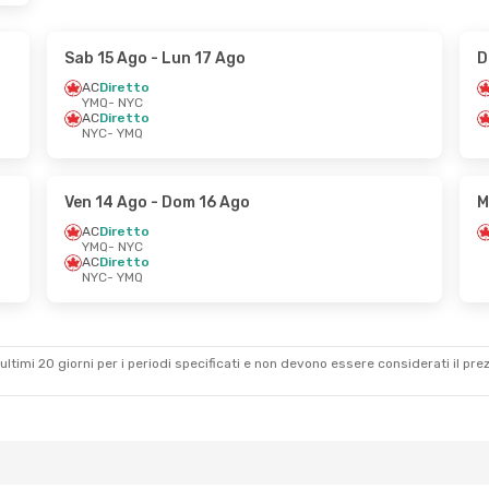
Sab 15 Ago
- Lun 17 Ago
D
AC
Diretto
YMQ
- NYC
AC
Diretto
NYC
- YMQ
Ven 14 Ago
- Dom 16 Ago
M
AC
Diretto
YMQ
- NYC
AC
Diretto
NYC
- YMQ
ultimi 20 giorni per i periodi specificati e non devono essere considerati il ​​pre