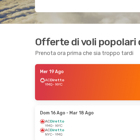
Offerte di voli popolar
Prenota ora prima che sia troppo tardi
Mer 19 Ago
AC
Diretto
YMQ
- NYC
Dom 16 Ago
- Mar 18 Ago
AC
Diretto
YMQ
- NYC
AC
Diretto
NYC
- YMQ