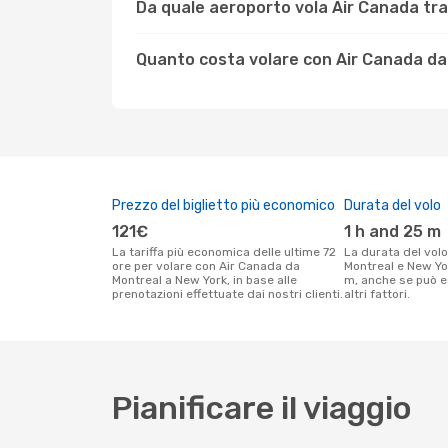
Da quale aeroporto vola Air Canada tr
Quanto costa volare con Air Canada da
Prezzo del biglietto più economico
Durata del volo
121€
1 h and 25 m
La tariffa più economica delle ultime 72
La durata del volo Air Canada tra
ore per volare con Air Canada da
Montreal e New Yor
Montreal a New York, in base alle
m, anche se può e
prenotazioni effettuate dai nostri clienti.
altri fattori.
Pianificare il viaggio