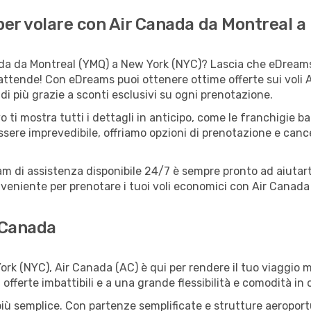
er volare con Air Canada da Montreal a
da da Montreal (YMQ) a New York (NYC)? Lascia che eDreams s
 attende! Con eDreams puoi ottenere ottime offerte sui voli
i più grazie a sconti esclusivi su ogni prenotazione.
o ti mostra tutti i dettagli in anticipo, come le franchigie b
ssere imprevedibile, offriamo opzioni di prenotazione e cancel
eam di assistenza disponibile 24/7 è sempre pronto ad aiutart
eniente per prenotare i tuoi voli economici con Air Canada 
 Canada
k (NYC), Air Canada (AC) è qui per rendere il tuo viaggio me
ferte imbattibili e a una grande flessibilità e comodità in 
ù semplice. Con partenze semplificate e strutture aeroportual