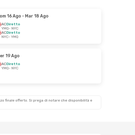
om 16 Ago
- Mar 18 Ago
AC
Diretto
YMQ
- NYC
AC
Diretto
NYC
- YMQ
er 19 Ago
AC
Diretto
YMQ
- NYC
zzo finale offerto. Si prega di notare che disponibilità e