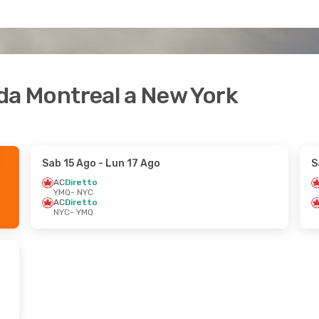
i da Montreal a New York
Sab 15 Ago
- Lun 17 Ago
S
AC
Diretto
YMQ
- NYC
AC
Diretto
NYC
- YMQ