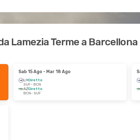
i da Lamezia Terme a Barcellona
Sab 15 Ago
- Mar 18 Ago
S
LH
Diretto
SUF
- BCN
AZ
Diretto
BCN
- SUF