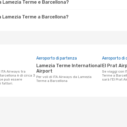
ra Lamezia Terme e Barcellona?
a Lamezia Terme a Barcellona?
Aeroporto di partenza
Aeroporto di 
Lamezia Terme International
El Prat Air
Airport
Se viaggi con ITA Airways da Lamezia
arcellona è di circa 3
Terme a Barcell
Per voli di ITA Airways da Lamezia
se può essere
sarà l'El Prat Ai
Terme a Barcellona
 fattori.