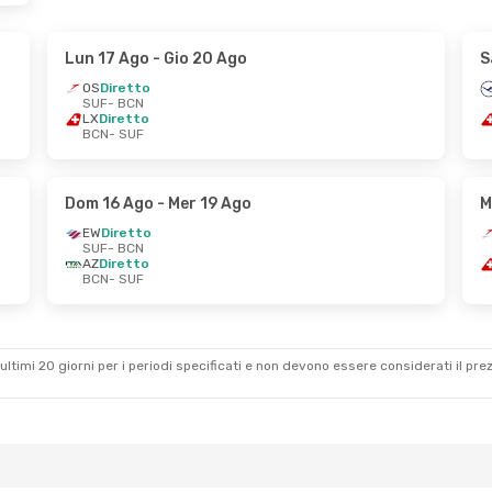
Lun 17 Ago
- Gio 20 Ago
S
OS
Diretto
SUF
- BCN
LX
Diretto
BCN
- SUF
Dom 16 Ago
- Mer 19 Ago
M
EW
Diretto
SUF
- BCN
AZ
Diretto
BCN
- SUF
ultimi 20 giorni per i periodi specificati e non devono essere considerati il ​​pre