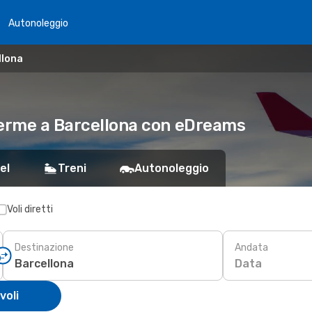
Autonoleggio
llona
Terme a Barcellona con eDreams
el
Treni
Autonoleggio
Voli diretti
Destinazione
Andata
Data
voli