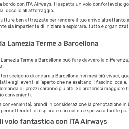
a bordo con ITA Airways, ti aspetta un volo confortevole: god
l decollo all'atterraggio.
strutture ben attrezzate per rendere il tuo arrivo altrettant
te sia impaziente di iniziare a esplorare, tutto è organizzato
 da Lamezia Terme a Barcellona
 Lamezia Terme a Barcellona può fare davvero la differenza,
a.
iatori scelgono di andare a Barcellona nei mesi più vivaci, qua
llati e agli eventi all’aperto che ne esaltano il fascino local
 domanda e i prezzi saranno più alti! Se preferisci maggiore f
io convenienti.
(e conveniente), prendi in considerazione la prenotazione in b
 permettendoti di esplorare con calma e spesso a tariffe più
di volo fantastica con ITA Airways