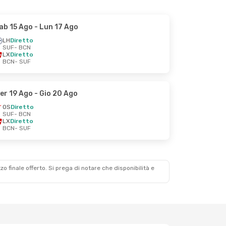
ab 15 Ago
- Lun 17 Ago
LH
Diretto
SUF
- BCN
LX
Diretto
BCN
- SUF
er 19 Ago
- Gio 20 Ago
OS
Diretto
SUF
- BCN
LX
Diretto
BCN
- SUF
zzo finale offerto. Si prega di notare che disponibilità e