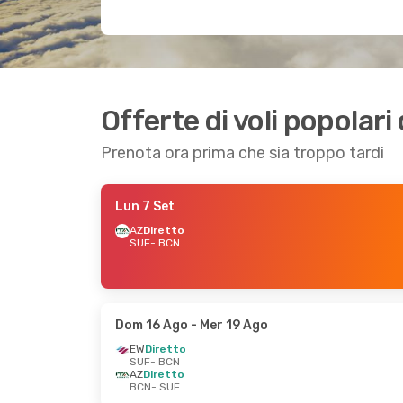
Offerte di voli popolar
Prenota ora prima che sia troppo tardi
Lun 7 Set
AZ
Diretto
SUF
- BCN
Dom 16 Ago
- Mer 19 Ago
EW
Diretto
SUF
- BCN
AZ
Diretto
BCN
- SUF