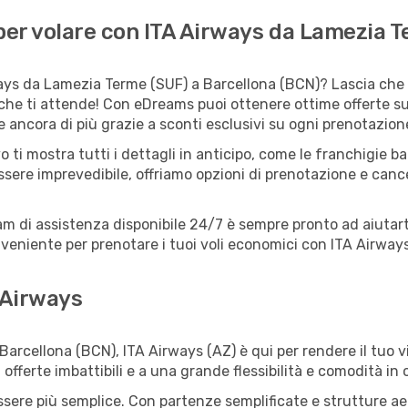
er volare con ITA Airways da Lamezia T
ays da Lamezia Terme (SUF) a Barcellona (BCN)? Lascia che e
che ti attende! Con eDreams puoi ottenere ottime offerte sui
ancora di più grazie a sconti esclusivi su ogni prenotazion
o ti mostra tutti i dettagli in anticipo, come le franchigie b
ssere imprevedibile, offriamo opzioni di prenotazione e cancel
eam di assistenza disponibile 24/7 è sempre pronto ad aiutart
eniente per prenotare i tuoi voli economici con ITA Airways
 Airways
rcellona (BCN), ITA Airways (AZ) è qui per rendere il tuo vi
ferte imbattibili e a una grande flessibilità e comodità in 
re più semplice. Con partenze semplificate e strutture aerop