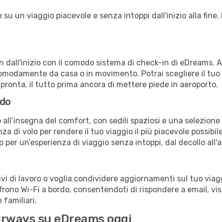
u un viaggio piacevole e senza intoppi dall'inizio alla fine. 
in dall'inizio con il comodo sistema di check-in di eDreams. 
omodamente da casa o in movimento. Potrai scegliere il tuo p
 pronta, il tutto prima ancora di mettere piede in aeroporto.
rdo
all’insegna del comfort, con sedili spaziosi e una selezione 
a di volo per rendere il tuo viaggio il più piacevole possibi
no per un’esperienza di viaggio senza intoppi, dal decollo all'
 di lavoro o voglia condividere aggiornamenti sul tuo viagg
offrono Wi-Fi a bordo, consentendoti di rispondere a email, visi
familiari.
 Airways su eDreams oggi