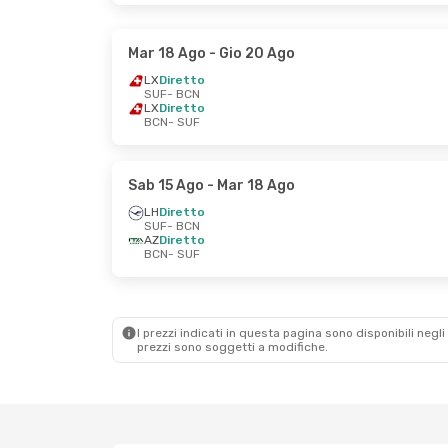
Mar 18 Ago
- Gio 20 Ago
LX
Diretto
SUF
- BCN
LX
Diretto
BCN
- SUF
Sab 15 Ago
- Mar 18 Ago
LH
Diretto
SUF
- BCN
AZ
Diretto
BCN
- SUF
I prezzi indicati in questa pagina sono disponibili negli 
prezzi sono soggetti a modifiche.