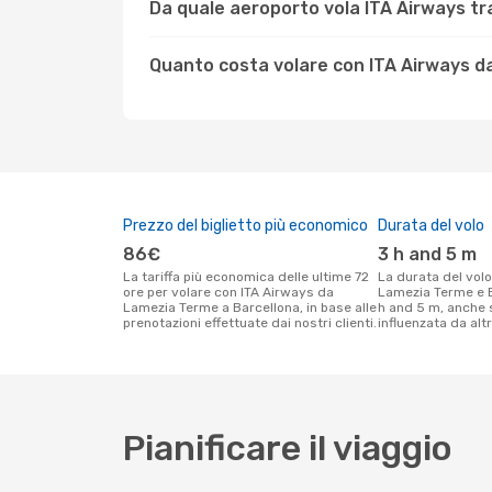
Da quale aeroporto vola ITA Airways t
Quanto costa volare con ITA Airways d
Prezzo del biglietto più economico
Durata del volo
86€
3 h and 5 m
La tariffa più economica delle ultime 72
La durata del volo ITA Airways tra
ore per volare con ITA Airways da
Lamezia Terme e B
Lamezia Terme a Barcellona, in base alle
h and 5 m, anche 
prenotazioni effettuate dai nostri clienti.
influenzata da altri
Pianificare il viaggio