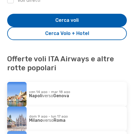
Voli diretti
Cerca voli
Cerca Volo + Hotel
Offerte voli ITA Airways e altre
rotte popolari
ven 14 ago - mar 18 ago
Napoli
verso
Genova
dom 9 ago - lun 17 ago
Milano
verso
Roma