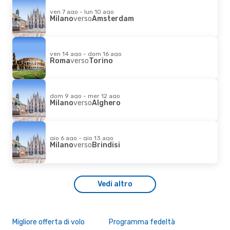
ven 7 ago - lun 10 ago
Milano
verso
Amsterdam
ven 14 ago - dom 16 ago
Roma
verso
Torino
dom 9 ago - mer 12 ago
Milano
verso
Alghero
gio 6 ago - gio 13 ago
Milano
verso
Brindisi
Vedi altro
Migliore offerta di volo
Programma fedeltà