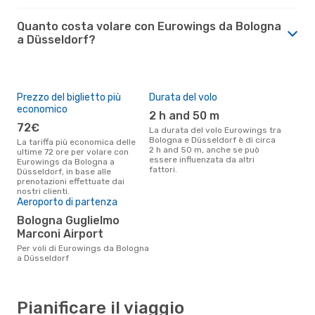
Quanto costa volare con Eurowings da Bologna
a Düsseldorf?
Prezzo del biglietto più
Durata del volo
economico
2 h and 50 m
72€
La durata del volo Eurowings tra
Bologna e Düsseldorf è di circa
La tariffa più economica delle
2 h and 50 m, anche se può
ultime 72 ore per volare con
essere influenzata da altri
Eurowings da Bologna a
fattori.
Düsseldorf, in base alle
prenotazioni effettuate dai
nostri clienti.
Aeroporto di partenza
Bologna Guglielmo
Marconi Airport
Per voli di Eurowings da Bologna
a Düsseldorf
Pianificare il viaggio