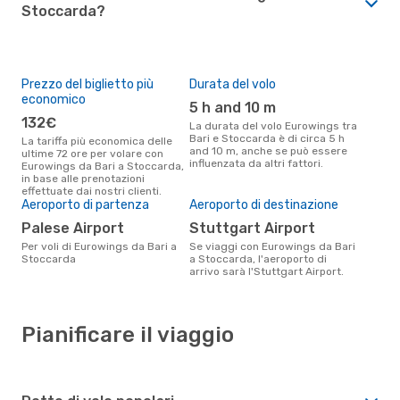
Stoccarda?
Prezzo del biglietto più
Durata del volo
economico
5 h and 10 m
132€
La durata del volo Eurowings tra
Bari e Stoccarda è di circa 5 h
La tariffa più economica delle
and 10 m, anche se può essere
ultime 72 ore per volare con
influenzata da altri fattori.
Eurowings da Bari a Stoccarda,
in base alle prenotazioni
effettuate dai nostri clienti.
Aeroporto di partenza
Aeroporto di destinazione
Palese Airport
Stuttgart Airport
Per voli di Eurowings da Bari a
Se viaggi con Eurowings da Bari
Stoccarda
a Stoccarda, l'aeroporto di
arrivo sarà l'Stuttgart Airport.
Pianificare il viaggio