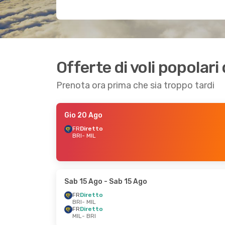
Offerte di voli popolari
Prenota ora prima che sia troppo tardi
Gio 20 Ago
FR
Diretto
BRI
- MIL
Sab 15 Ago
- Sab 15 Ago
FR
Diretto
BRI
- MIL
FR
Diretto
MIL
- BRI