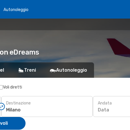
Autonoleggio
 con eDreams
el
Treni
Autonoleggio
Voli diretti
Destinazione
Andata
Data
voli