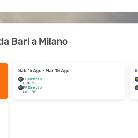
 da Bari a Milano
Sab 15 Ago
- Mar 18 Ago
G
FR
Diretto
BRI
- MIL
FR
Diretto
MIL
- BRI