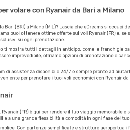
r volare con Ryanair da Bari a Milano
a Bari (BRI) a Milano (MIL)? Lascia che eDreams si occupi dei
ams puoi ottenere ottime offerte sui voli Ryanair (FR) e, s
esclusivi su ogni prenotazione.
o ti mostra tutti i dettagli in anticipo, come le franchigie b
ssere imprevedibile, offriamo opzioni di prenotazione e cancel
eam di assistenza disponibile 24/7 è sempre pronto ad aiutart
eniente per prenotare i tuoi voli economici con Ryanair da B
nair
, Ryanair (FR) è qui per rendere il tuo viaggio memorabile e 
li e a una grande flessibilità e comodità in ogni fase del tuo
mplice. Con partenze semplificate e strutture aeroportuali fac