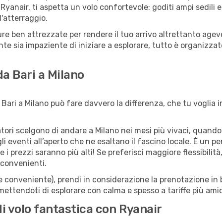
Ryanair, ti aspetta un volo confortevole: goditi ampi sedili 
l'atterraggio.
tture ben attrezzate per rendere il tuo arrivo altrettanto ag
te sia impaziente di iniziare a esplorare, tutto è organizzato
da Bari a Milano
Bari a Milano può fare davvero la differenza, che tu voglia i
iatori scelgono di andare a Milano nei mesi più vivaci, quando
 agli eventi all’aperto che ne esaltano il fascino locale. È un 
 i prezzi saranno più alti! Se preferisci maggiore flessibilit
 convenienti.
(e conveniente), prendi in considerazione la prenotazione in b
mettendoti di esplorare con calma e spesso a tariffe più amic
di volo fantastica con Ryanair