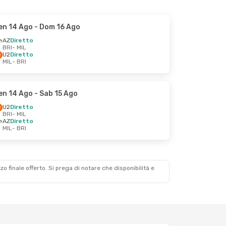
en 14 Ago
- Dom 16 Ago
AZ
Diretto
BRI
- MIL
U2
Diretto
MIL
- BRI
en 14 Ago
- Sab 15 Ago
U2
Diretto
BRI
- MIL
AZ
Diretto
MIL
- BRI
zzo finale offerto. Si prega di notare che disponibilità e