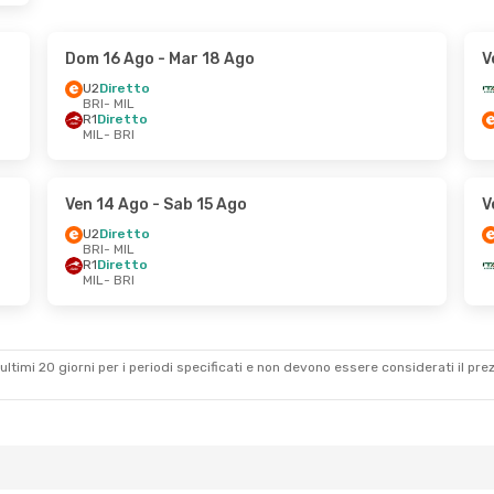
Dom 16 Ago
- Mar 18 Ago
V
U2
Diretto
BRI
- MIL
R1
Diretto
MIL
- BRI
Ven 14 Ago
- Sab 15 Ago
V
U2
Diretto
BRI
- MIL
R1
Diretto
MIL
- BRI
ultimi 20 giorni per i periodi specificati e non devono essere considerati il ​​pre