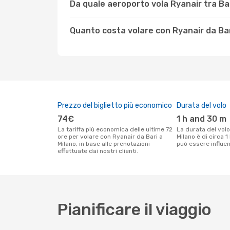
Da quale aeroporto vola Ryanair tra Bar
Quanto costa volare con Ryanair da Bar
Prezzo del biglietto più economico
Durata del volo
74€
1 h and 30 m
La tariffa più economica delle ultime 72
La durata del volo Ryanair tra Bari e
ore per volare con Ryanair da Bari a
Milano è di circa 
Milano, in base alle prenotazioni
può essere influenz
effettuate dai nostri clienti.
Pianificare il viaggio