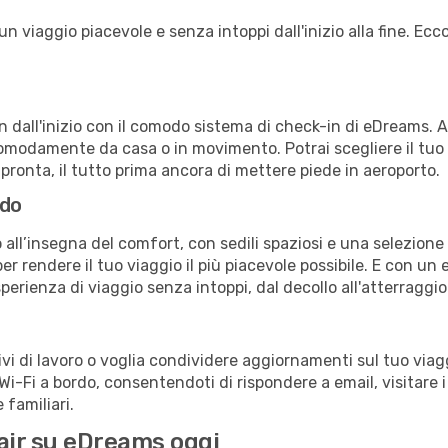
 viaggio piacevole e senza intoppi dall'inizio alla fine. Ecco
in dall'inizio con il comodo sistema di check-in di eDreams. 
omodamente da casa o in movimento. Potrai scegliere il tuo p
 pronta, il tutto prima ancora di mettere piede in aeroporto.
rdo
 all’insegna del comfort, con sedili spaziosi e una selezione 
r rendere il tuo viaggio il più piacevole possibile. E con un 
sperienza di viaggio senza intoppi, dal decollo all'atterraggio
 di lavoro o voglia condividere aggiornamenti sul tuo viaggi
o Wi-Fi a bordo, consentendoti di rispondere a email, visitare i 
familiari.
nair su eDreams oggi