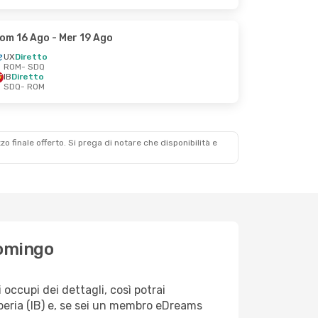
om 16 Ago
- Mer 19 Ago
UX
Diretto
ROM
- SDQ
IB
Diretto
SDQ
- ROM
zzo finale offerto. Si prega di notare che disponibilità e
Domingo
ccupi dei dettagli, così potrai
Iberia (IB) e, se sei un membro eDreams