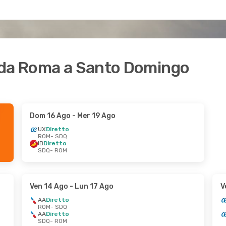
ri da Roma a Santo Domingo
Dom 16 Ago
- Mer 19 Ago
UX
Diretto
ROM
- SDQ
IB
Diretto
SDQ
- ROM
Ven 14 Ago
- Lun 17 Ago
V
AA
Diretto
ROM
- SDQ
AA
Diretto
SDQ
- ROM