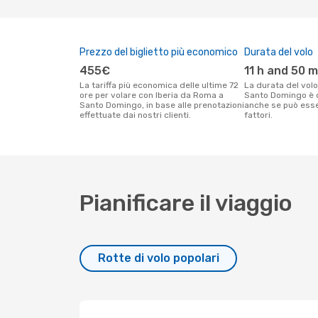
Prezzo del biglietto più economico
Durata del volo
455€
11 h and 50 m
La tariffa più economica delle ultime 72
La durata del volo Iberia tra Roma e
ore per volare con Iberia da Roma a
Santo Domingo è d
Santo Domingo, in base alle prenotazioni
anche se può esser
effettuate dai nostri clienti.
fattori.
Pianificare il viaggio
Rotte di volo popolari