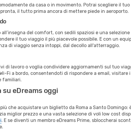
omodamente da casa o in movimento. Potrai scegliere il tuo p
 pronta, il tutto prima ancora di mettere piede in aeroporto.
rdo
all’insegna del comfort, con sedili spaziosi e una selezione d
ndere il tuo viaggio il più piacevole possibile. E con un equi
nza di viaggio senza intoppi, dal decollo all'atterraggio.
 di lavoro o voglia condividere aggiornamenti sul tuo viaggi
o Wi-Fi a bordo, consentendoti di rispondere a email, visitare i 
familiari.
ia su eDreams oggi
più che acquistare un biglietto da Roma a Santo Domingo: è 
a miglior prezzo e una vasta selezione di voli low cost dispo
i
. E se diventi un membro eDreams Prime, sbloccherai scont
e.