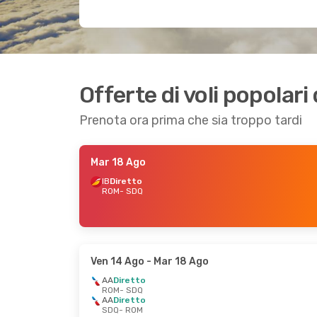
Offerte di voli popola
Prenota ora prima che sia troppo tardi
Mar 18 Ago
IB
Diretto
ROM
- SDQ
Ven 14 Ago
- Mar 18 Ago
AA
Diretto
ROM
- SDQ
AA
Diretto
SDQ
- ROM