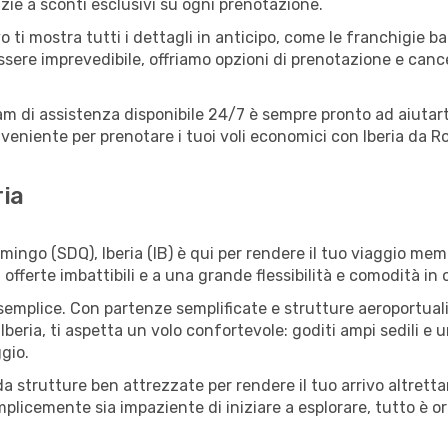
azie a sconti esclusivi su ogni prenotazione.
o ti mostra tutti i dettagli in anticipo, come le franchigie b
ssere imprevedibile, offriamo opzioni di prenotazione e cancel
eam di assistenza disponibile 24/7 è sempre pronto ad aiutart
veniente per prenotare i tuoi voli economici con Iberia da 
ria
go (SDQ), Iberia (IB) è qui per rendere il tuo viaggio memor
ferte imbattibili e a una grande flessibilità e comodità in 
mplice. Con partenze semplificate e strutture aeroportuali fa
Iberia, ti aspetta un volo confortevole: goditi ampi sedili e
ggio.
da strutture ben attrezzate per rendere il tuo arrivo altret
plicemente sia impaziente di iniziare a esplorare, tutto è org