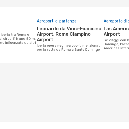
Aeroporti di partenza
Aeroporto di 
Leonardo da Vinci-Fiumicino
Las Americas International
Airport, Rome Ciampino
Airport
i circa 11 h and 50 m,
Airport
Se viaggi con Iberia da Roma a Santo
e influenzata da altri
Domingo, l'aero
Iberia opera negli aeroporti menzionati
Americas Intern
per la rotta da Roma a Santo Domingo