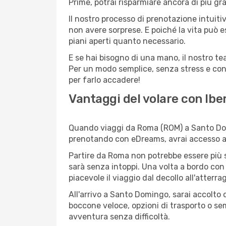
Prime, potrai risparmiare ancora di più gr
Il nostro processo di prenotazione intuitiv
non avere sorprese. E poiché la vita può e
piani aperti quanto necessario.
E se hai bisogno di una mano, il nostro t
Per un modo semplice, senza stress e con
per farlo accadere!
Vantaggi del volare con Ibe
Quando viaggi da Roma (ROM) a Santo Domin
prenotando con eDreams, avrai accesso a of
Partire da Roma non potrebbe essere più se
sarà senza intoppi. Una volta a bordo con 
piacevole il viaggio dal decollo all'atterra
All'arrivo a Santo Domingo, sarai accolto 
boccone veloce, opzioni di trasporto o sem
avventura senza difficoltà.