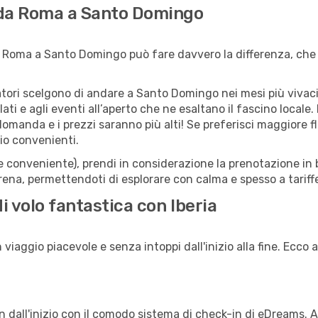
e da Roma a Santo Domingo
 Roma a Santo Domingo può fare davvero la differenza, che t
giatori scelgono di andare a Santo Domingo nei mesi più vivaci
llati e agli eventi all’aperto che ne esaltano il fascino local
 domanda e i prezzi saranno più alti! Se preferisci maggiore f
io convenienti.
(e conveniente), prendi in considerazione la prenotazione in b
na, permettendoti di esplorare con calma e spesso a tariffe
i volo fantastica con Iberia
viaggio piacevole e senza intoppi dall'inizio alla fine. Ecco a
in dall'inizio con il comodo sistema di check-in di eDreams. 