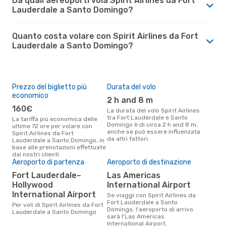
Da quali aereoporti vola Spirit Airlines da Fort
Lauderdale a Santo Domingo?
Quanto costa volare con Spirit Airlines da Fort
Lauderdale a Santo Domingo?
Prezzo del biglietto più
Durata del volo
economico
2 h and 8 m
160€
La durata del volo Spirit Airlines
tra Fort Lauderdale e Santo
La tariffa più economica delle
Domingo è di circa 2 h and 8 m,
ultime 72 ore per volare con
anche se può essere influenzata
Spirit Airlines da Fort
da altri fattori.
Lauderdale a Santo Domingo, in
base alle prenotazioni effettuate
dai nostri clienti.
Aeroporto di partenza
Aeroporto di destinazione
Fort Lauderdale–
Las Americas
Hollywood
International Airport
International Airport
Se viaggi con Spirit Airlines da
Fort Lauderdale a Santo
Per voli di Spirit Airlines da Fort
Domingo, l'aeroporto di arrivo
Lauderdale a Santo Domingo
sarà l'Las Americas
International Airport.