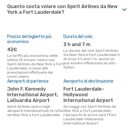
Quanto costa volare con Spirit Airlines da New
York a Fort Lauderdale?
Prezzo del biglietto più
Durata del volo
economico
3 h and 7 m
42€
La durata del volo Spirit Airlines
tra New York e Fort Lauderdale è
La tariffa più economica delle
di circa 3 h and 7 m, anche se
ultime 72 ore per volare con
può essere influenzata da altri
Spirit Airlines da New York a Fort
fattori.
Lauderdale, in base alle
prenotazioni effettuate dai
nostri clienti.
Aeroporti di partenza
Aeroporto di destinazione
John F. Kennedy
Fort Lauderdale–
International Airport,
Hollywood
LaGuardia Airport
International Airport
Spirit Airlines opera negli
Se viaggi con Spirit Airlines da
aeroporti menzionati per la rotta
New York a Fort Lauderdale,
da New York a Fort Lauderdale
l'aeroporto di arrivo sarà l'Fort
Lauderdale–Hollywood
International Airport.