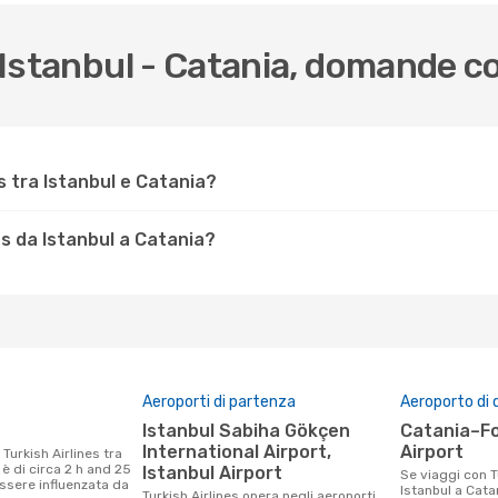
da Istanbul - Catania, domande 
s tra Istanbul e Catania?
es da Istanbul a Catania?
Aeroporti di partenza
Aeroporto di 
Istanbul Sabiha Gökçen
Catania–Fontanarossa
International Airport,
Airport
 è di circa 2 h and 25
Istanbul Airport
Se viaggi con Turkish Airlines da
ssere influenzata da
Istanbul a Catan
Turkish Airlines opera negli aeroporti