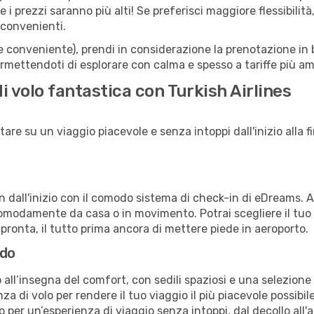
 i prezzi saranno più alti! Se preferisci maggiore flessibilit
 convenienti.
(e conveniente), prendi in considerazione la prenotazione in b
rmettendoti di esplorare con calma e spesso a tariffe più am
i volo fantastica con Turkish Airlines
are su un viaggio piacevole e senza intoppi dall'inizio alla fi
in dall'inizio con il comodo sistema di check-in di eDreams. 
omodamente da casa o in movimento. Potrai scegliere il tuo p
 pronta, il tutto prima ancora di mettere piede in aeroporto.
rdo
all’insegna del comfort, con sedili spaziosi e una selezione d
a di volo per rendere il tuo viaggio il più piacevole possibi
no per un’esperienza di viaggio senza intoppi, dal decollo all'