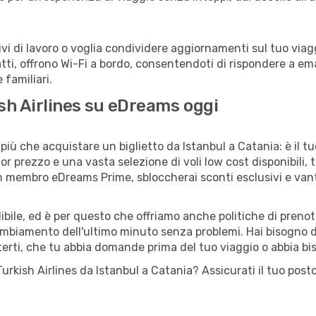
 di lavoro o voglia condividere aggiornamenti sul tuo viaggi
fatti, offrono Wi-Fi a bordo, consentendoti di rispondere a email
familiari.
ish Airlines su eDreams oggi
iù che acquistare un biglietto da Istanbul a Catania: è il t
or prezzo e una vasta selezione di voli low cost disponibili, 
 un membro eDreams Prime, sbloccherai sconti esclusivi e v
ile, ed è per questo che offriamo anche politiche di prenota
cambiamento dell'ultimo minuto senza problemi. Hai bisogno di
terti, che tu abbia domande prima del tuo viaggio o abbia bi
o Turkish Airlines da Istanbul a Catania? Assicurati il tuo po