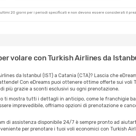
ultimi 20 giorni per i periodi specificati e non devono essere considerati il ​​pre
r volare con Turkish Airlines da Istanb
irlines da Istanbul (IST) a Catania (CTA)? Lascia che eDreams
attende! Con eDreams puoi ottenere ottime offerte sui voli T
i più grazie a sconti esclusivi su ogni prenotazione.
o ti mostra tutti i dettagli in anticipo, come le franchigie b
ssere imprevedibile, offriamo opzioni di prenotazione e cancel
eam di assistenza disponibile 24/7 è sempre pronto ad aiutart
niente per prenotare i tuoi voli economici con Turkish Airli