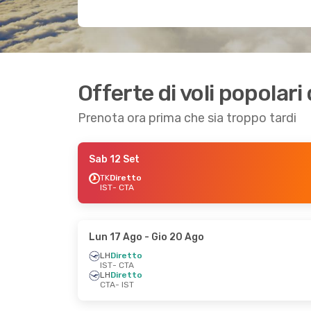
Offerte di voli popolari
Prenota ora prima che sia troppo tardi
Sab 12 Set
TK
Diretto
IST
- CTA
Lun 17 Ago
- Gio 20 Ago
LH
Diretto
IST
- CTA
LH
Diretto
CTA
- IST