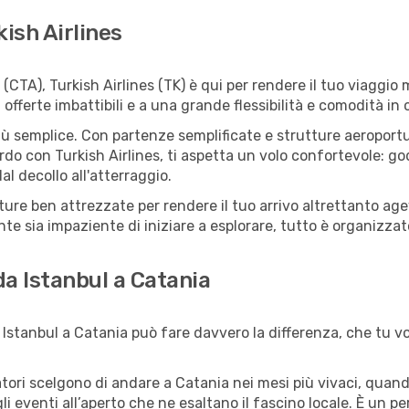
kish Airlines
(CTA), Turkish Airlines (TK) è qui per rendere il tuo viaggio 
ferte imbattibili e a una grande flessibilità e comodità in 
ù semplice. Con partenze semplificate e strutture aeroportuali
do con Turkish Airlines, ti aspetta un volo confortevole: god
l decollo all'atterraggio.
utture ben attrezzate per rendere il tuo arrivo altrettanto 
te sia impaziente di iniziare a esplorare, tutto è organizzato
da Istanbul a Catania
Istanbul a Catania può fare davvero la differenza, che tu vog
iatori scelgono di andare a Catania nei mesi più vivaci, quand
 agli eventi all’aperto che ne esaltano il fascino locale. È un 