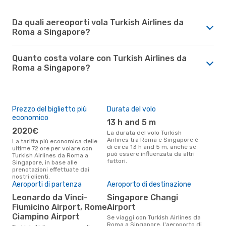
Da quali aereoporti vola Turkish Airlines da
Roma a Singapore?
Quanto costa volare con Turkish Airlines da
Roma a Singapore?
Prezzo del biglietto più
Durata del volo
economico
13 h and 5 m
2020€
La durata del volo Turkish
Airlines tra Roma e Singapore è
La tariffa più economica delle
di circa 13 h and 5 m, anche se
ultime 72 ore per volare con
può essere influenzata da altri
Turkish Airlines da Roma a
fattori.
Singapore, in base alle
prenotazioni effettuate dai
nostri clienti.
Aeroporti di partenza
Aeroporto di destinazione
Leonardo da Vinci-
Singapore Changi
Fiumicino Airport, Rome
Airport
Ciampino Airport
Se viaggi con Turkish Airlines da
Roma a Singapore, l'aeroporto di