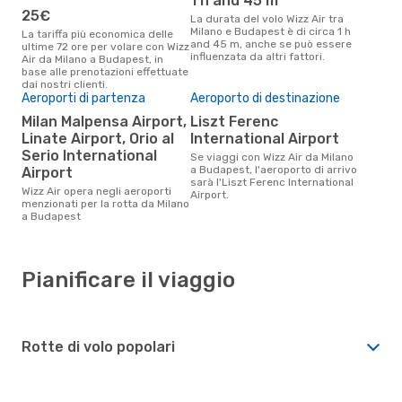
1 h and 45 m
25€
La durata del volo Wizz Air tra
Milano e Budapest è di circa 1 h
La tariffa più economica delle
and 45 m, anche se può essere
ultime 72 ore per volare con Wizz
influenzata da altri fattori.
Air da Milano a Budapest, in
base alle prenotazioni effettuate
dai nostri clienti.
Aeroporti di partenza
Aeroporto di destinazione
Milan Malpensa Airport,
Liszt Ferenc
Linate Airport, Orio al
International Airport
Serio International
Se viaggi con Wizz Air da Milano
a Budapest, l'aeroporto di arrivo
Airport
sarà l'Liszt Ferenc International
Wizz Air opera negli aeroporti
Airport.
menzionati per la rotta da Milano
a Budapest
Pianificare il viaggio
Rotte di volo popolari