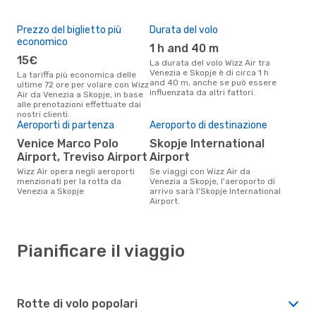
Prezzo del biglietto più
Durata del volo
economico
1 h and 40 m
15€
La durata del volo Wizz Air tra
Venezia e Skopje è di circa 1 h
La tariffa più economica delle
and 40 m, anche se può essere
ultime 72 ore per volare con Wizz
influenzata da altri fattori.
Air da Venezia a Skopje, in base
alle prenotazioni effettuate dai
nostri clienti.
Aeroporti di partenza
Aeroporto di destinazione
Venice Marco Polo
Skopje International
Airport, Treviso Airport
Airport
Wizz Air opera negli aeroporti
Se viaggi con Wizz Air da
menzionati per la rotta da
Venezia a Skopje, l'aeroporto di
Venezia a Skopje
arrivo sarà l'Skopje International
Airport.
Pianificare il viaggio
Rotte di volo popolari