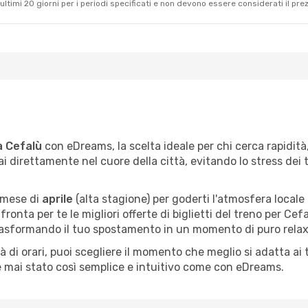
ultimi 20 giorni per i periodi specificati e non devono essere considerati il ​​pre
a Cefalù
con eDreams, la scelta ideale per chi cerca rapidit
ai direttamente nel cuore della città, evitando lo stress dei 
l mese di
aprile
(alta stagione) per goderti l'atmosfera locale 
fronta per te le migliori offerte di biglietti del treno per Cef
trasformando il tuo spostamento in un momento di puro relax 
di orari, puoi scegliere il momento che meglio si adatta ai 
è mai stato così semplice e intuitivo come con eDreams.