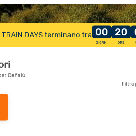
00
20
e TRAIN DAYS terminano tra
GIORNI
ORE
ori
 per
Cefalù
Filtra
b 12 Set
tto
tto