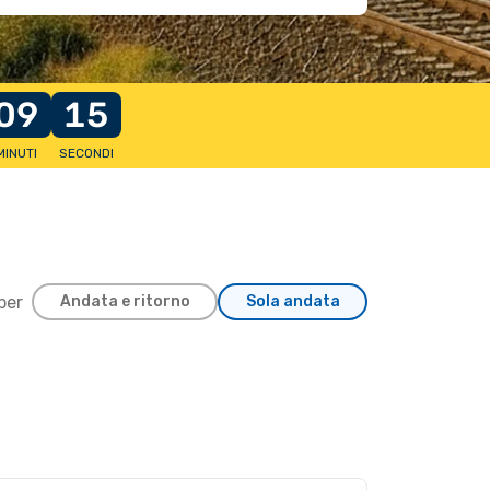
09
15
MINUTI
SECONDI
 per
Andata e ritorno
Sola andata