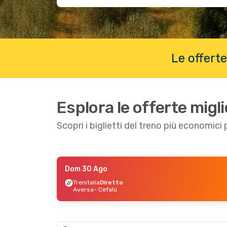
Le offert
Esplora le offerte migli
Scopri i biglietti del treno più economici
Dom 30 Ago
Lun 24 Ago
- Lun 24 Ago
Mer 9 Set
- Sa
Trenitalia
Diretto
Aversa
- Cefalù
Trenitalia
Diretto
Trenitalia
Dire
Milazzo
- Cefalù
Napoli
- Cefalù
Trenitalia
Diretto
Trenitalia
Dire
Cefalù
- Milazzo
Cefalù
- Napoli