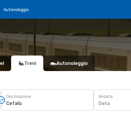
Autonoleggio
el
Treni
Autonoleggio
Destinazione
Andata
Data