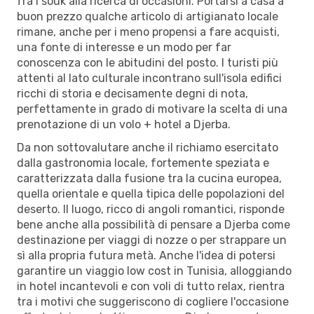
fra i souk alla ricerca di occasioni. Portarsi a casa a
buon prezzo qualche articolo di artigianato locale
rimane, anche per i meno propensi a fare acquisti,
una fonte di interesse e un modo per far
conoscenza con le abitudini del posto. I turisti più
attenti al lato culturale incontrano sull'isola edifici
ricchi di storia e decisamente degni di nota,
perfettamente in grado di motivare la scelta di una
prenotazione di un volo + hotel a Djerba.
Da non sottovalutare anche il richiamo esercitato
dalla gastronomia locale, fortemente speziata e
caratterizzata dalla fusione tra la cucina europea,
quella orientale e quella tipica delle popolazioni del
deserto. Il luogo, ricco di angoli romantici, risponde
bene anche alla possibilità di pensare a Djerba come
destinazione per viaggi di nozze o per strappare un
sì alla propria futura metà. Anche l'idea di potersi
garantire un viaggio low cost in Tunisia, alloggiando
in hotel incantevoli e con voli di tutto relax, rientra
tra i motivi che suggeriscono di cogliere l'occasione