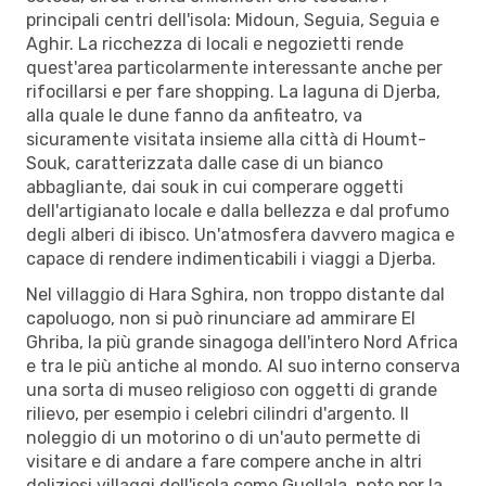
principali centri dell'isola: Midoun, Seguia, Seguia e
Aghir. La ricchezza di locali e negozietti rende
quest'area particolarmente interessante anche per
rifocillarsi e per fare shopping. La laguna di Djerba,
alla quale le dune fanno da anfiteatro, va
sicuramente visitata insieme alla città di Houmt-
Souk, caratterizzata dalle case di un bianco
abbagliante, dai souk in cui comperare oggetti
dell'artigianato locale e dalla bellezza e dal profumo
degli alberi di ibisco. Un'atmosfera davvero magica e
capace di rendere indimenticabili i viaggi a Djerba.
Nel villaggio di Hara Sghira, non troppo distante dal
capoluogo, non si può rinunciare ad ammirare El
Ghriba, la più grande sinagoga dell'intero Nord Africa
e tra le più antiche al mondo. Al suo interno conserva
una sorta di museo religioso con oggetti di grande
rilievo, per esempio i celebri cilindri d'argento. Il
noleggio di un motorino o di un'auto permette di
visitare e di andare a fare compere anche in altri
deliziosi villaggi dell'isola come Guellala, noto per la