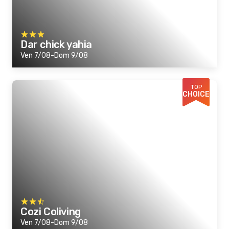
Dar chick yahia
Ven 7/08-Dom 9/08
TOP
CHOICE
Cozi Coliving
Ven 7/08-Dom 9/08