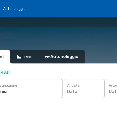
Autonoleggio
el
Treni
Autonoleggio
al 40%
stinazione
Andata
Rito
Data
Dat