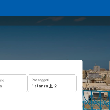
Passeggeri
rno
a
1 stanza
2