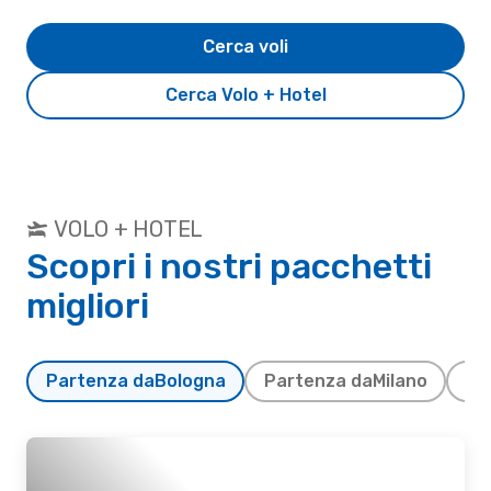
Cerca voli
Cerca Volo + Hotel
VOLO + HOTEL
Scopri i nostri pacchetti
migliori
Partenza da
Bologna
Partenza da
Milano
Pa