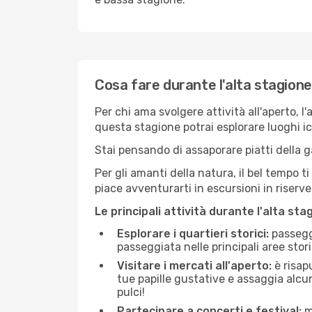
Cosa fare durante l'alta stagione
Per chi ama svolgere attività all'aperto, l
questa stagione potrai esplorare luoghi icon
Stai pensando di assaporare piatti della ga
Per gli amanti della natura, il bel tempo t
piace avventurarti in escursioni in riserv
Le principali attività durante l'alta sta
Esplorare i quartieri storici:
passeggi
passeggiata nelle principali aree storic
Visitare i mercati all'aperto:
è risap
tue papille gustative e assaggia alcun
pulci!
Partecipare a concerti e festival:
mo