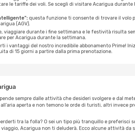
le tariffe dei voli. Se scegli di visitare Acarigua durante
ntelligente":
questa funzione ti consente di trovare il volo
carigua (AGV).
 viaggiare durante i fine settimana e le festività risulta se
are per Acarigua durante la settimana.
ti i vantaggi del nostro incredibile abbonamento Prime! Inizi
ita di 15 giorni a partire dalla prima prenotazione.
arigua
ipende sempre dalle attività che desideri svolgere e dal me
ll’aria aperta e non temono le orde di turisti, altri invece p
erderti tra la folla? O sei un tipo più tranquillo e preferisci
 viaggio, Acarigua non ti deluderà. Ecco alcune attività da 