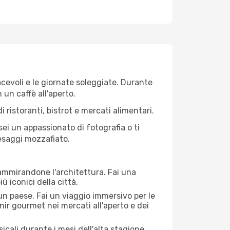
iacevoli e le giornate soleggiate. Durante
n un caffè all'aperto.
 ristoranti, bistrot e mercati alimentari.
 sei un appassionato di fotografia o ti
aesaggi mozzafiato.
 ammirandone l'architettura. Fai una
ù iconici della città.
 un paese. Fai un viaggio immersivo per le
nir gourmet nei mercati all'aperto e dei
cali durante i mesi dell'alta stagione.