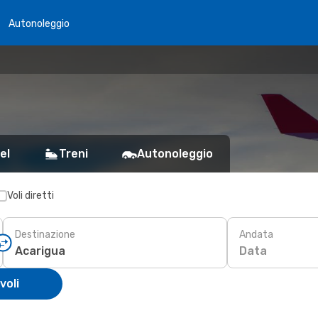
Autonoleggio
el
Treni
Autonoleggio
Voli diretti
Destinazione
Andata
Data
voli