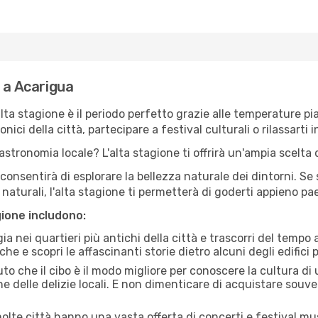
 a Acarigua
'alta stagione è il periodo perfetto grazie alle temperature p
ici della città, partecipare a festival culturali o rilassarti i
stronomia locale? L'alta stagione ti offrirà un'ampia scelta di
i consentirà di esplorare la bellezza naturale dei dintorni. Se
e naturali, l'alta stagione ti permetterà di goderti appieno p
gione includono:
a nei quartieri più antichi della città e trascorri del tempo
he e scopri le affascinanti storie dietro alcuni degli edifici pi
uto che il cibo è il modo migliore per conoscere la cultura di
e delle delizie locali. E non dimenticare di acquistare souve
lte città hanno una vasta offerta di concerti e festival musi