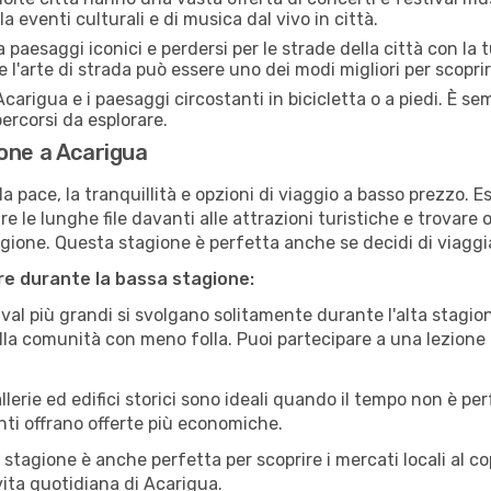
a eventi culturali e di musica dal vivo in città.
paesaggi iconici e perdersi per le strade della città con la
e l'arte di strada può essere uno dei modi migliori per scopri
carigua e i paesaggi circostanti in bicicletta o a piedi. È s
 percorsi da esplorare.
one a Acarigua
a pace, la tranquillità e opzioni di viaggio a basso prezzo. 
 le lunghe file davanti alle attrazioni turistiche e trovare o
agione. Questa stagione è perfetta anche se decidi di viaggi
are durante la bassa stagione:
val più grandi si svolgano solitamente durante l'alta stagio
sulla comunità con meno folla. Puoi partecipare a una lezione 
lerie ed edifici storici sono ideali quando il tempo non è p
ti offrano offerte più economiche.
 stagione è anche perfetta per scoprire i mercati locali al c
 vita quotidiana di Acarigua.