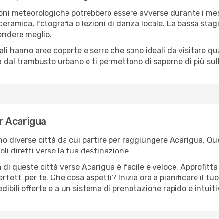
oni meteorologiche potrebbero essere avverse durante i mes
ramica, fotografia o lezioni di danza locale. La bassa stagi
rendere meglio.
cali hanno aree coperte e serre che sono ideali da visitare 
dal trambusto urbano e ti permettono di saperne di più sulla
er Acarigua
ono diverse città da cui partire per raggiungere Acarigua. Que
i diretti verso la tua destinazione.
di queste città verso Acarigua è facile e veloce. Approfitta
a perfetti per te. Che cosa aspetti? Inizia ora a pianificare il 
dibili offerte e a un sistema di prenotazione rapido e intuiti