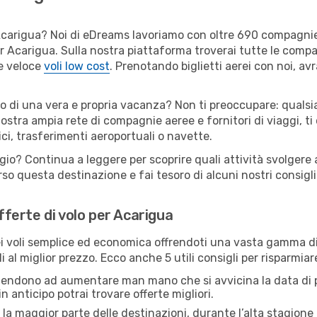
er Acarigua? Noi di eDreams lavoriamo con oltre 690 compagn
 per Acarigua. Sulla nostra piattaforma troverai tutte le com
 e veloce
voli low cost
. Prenotando biglietti aerei con noi, avr
 o di una vera e propria vacanza? Non ti preoccupare: qualsia
nostra ampia rete di compagnie aeree e fornitori di viaggi, ti
ci, trasferimenti aeroportuali o navette.
ggio? Continua a leggere per scoprire quali attività svolgere 
o questa destinazione e fai tesoro di alcuni nostri consigli 
offerte di volo per Acarigua
 voli semplice ed economica offrendoti una vasta gamma di 
i al miglior prezzo. Ecco anche 5 utili consigli per risparmia
 tendono ad aumentare man mano che si avvicina la data di p
in anticipo potrai trovare offerte migliori.
 la maggior parte delle destinazioni, durante l’alta stagione o 