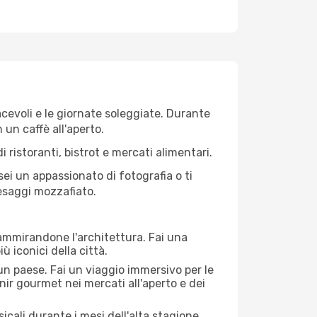
iacevoli e le giornate soleggiate. Durante
n un caffè all'aperto.
 ristoranti, bistrot e mercati alimentari.
 sei un appassionato di fotografia o ti
aesaggi mozzafiato.
 ammirandone l'architettura. Fai una
ù iconici della città.
 un paese. Fai un viaggio immersivo per le
nir gourmet nei mercati all'aperto e dei
cali durante i mesi dell'alta stagione.