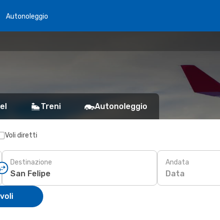
Autonoleggio
el
Treni
Autonoleggio
Voli diretti
Destinazione
Andata
Data
voli