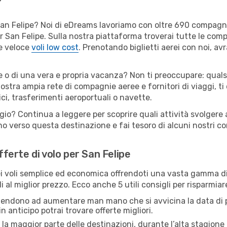
er San Felipe? Noi di eDreams lavoriamo con oltre 690 compag
 per San Felipe. Sulla nostra piattaforma troverai tutte le co
 e veloce
voli low cost
. Prenotando biglietti aerei con noi, avr
e o di una vera e propria vacanza? Non ti preoccupare: quals
nostra ampia rete di compagnie aeree e fornitori di viaggi, ti
ci, trasferimenti aeroportuali o navette.
gio? Continua a leggere per scoprire quali attività svolgere 
o verso questa destinazione e fai tesoro di alcuni nostri con
fferte di volo per San Felipe
 voli semplice ed economica offrendoti una vasta gamma di 
 al miglior prezzo. Ecco anche 5 utili consigli per risparmiar
 tendono ad aumentare man mano che si avvicina la data di p
in anticipo potrai trovare offerte migliori.
 la maggior parte delle destinazioni, durante l’alta stagione o 