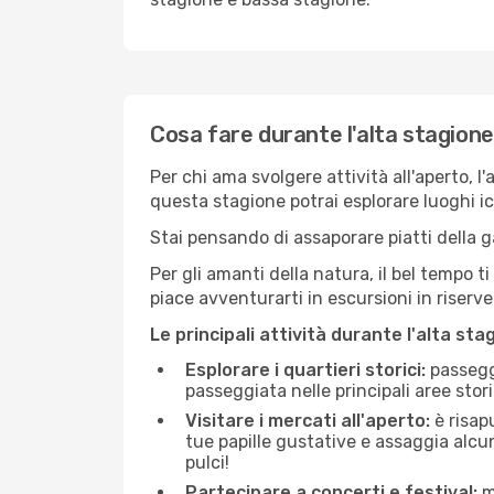
Cosa fare durante l'alta stagione
Per chi ama svolgere attività all'aperto, l
questa stagione potrai esplorare luoghi icon
Stai pensando di assaporare piatti della ga
Per gli amanti della natura, il bel tempo t
piace avventurarti in escursioni in riserv
Le principali attività durante l'alta sta
Esplorare i quartieri storici:
passeggi
passeggiata nelle principali aree storic
Visitare i mercati all'aperto:
è risap
tue papille gustative e assaggia alcun
pulci!
Partecipare a concerti e festival:
mo