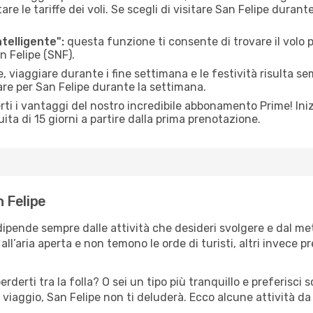
le tariffe dei voli. Se scegli di visitare San Felipe durant
ntelligente":
questa funzione ti consente di trovare il volo
n Felipe (SNF).
 viaggiare durante i fine settimana e le festività risulta se
are per San Felipe durante la settimana.
ti i vantaggi del nostro incredibile abbonamento Prime! Inizi
ita di 15 giorni a partire dalla prima prenotazione.
n Felipe
 dipende sempre dalle attività che desideri svolgere e dal m
ll’aria aperta e non temono le orde di turisti, altri invece p
erderti tra la folla? O sei un tipo più tranquillo e preferisci
viaggio, San Felipe non ti deluderà. Ecco alcune attività da