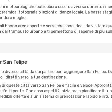
oni meteorologiche potrebbero essere avverse durante i mes
ramica, fotografia o lezioni di danza locale. La bassa stagi
rendere meglio.
cali hanno aree coperte e serre che sono ideali da visitare 
dal trambusto urbano e ti permettono di saperne di più sulla
er San Felipe
ono diverse città da cui partire per raggiungere San Felipe. Q
i diretti verso la tua destinazione.
di queste città verso San Felipe è facile e veloce. Approfit
a perfetti per te. Che cosa aspetti? Inizia ora a pianificare il 
redibili offerte e a un sistema di prenotazione rapido e intuit