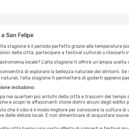
 a San Felipe
'alta stagione è il periodo perfetto grazie alle temperature p
ici della città, partecipare a festival culturali o rilassarti i
stronomia locale? L'alta stagione ti offrirà un'ampia scelta di
i consentirà di esplorare la bellezza naturale dei dintorni. Se
e naturali, l'alta stagione ti permetterà di goderti appieno p
gione includono:
a nei quartieri più antichi della città e trascorri del tempo
he e scopri le affascinanti storie dietro alcuni degli edifici pi
uto che il cibo è il modo migliore per conoscere la cultura di
e delle delizie locali. E non dimenticare di acquistare souve
lte città hanno una vasta offerta di concerti e festival musi