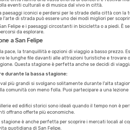
lla eventi culturali e di musica dal vivo in città.
paesaggi iconici e perdersi per le strade della città con la
e l'arte di strada può essere uno dei modi migliori per scopri
an Felipe e i paesaggi circostanti in bicicletta o a piedi. È
 percorsi da esplorare.
one a San Felipe
a pace, la tranquillità e opzioni di viaggio a basso prezzo. 
 le lunghe file davanti alle attrazioni turistiche e trovare o
agione. Questa stagione è perfetta anche se decidi di viaggi
are durante la bassa stagione:
val più grandi si svolgano solitamente durante l'alta stagio
sulla comunità con meno folla. Puoi partecipare a una lezione 
lerie ed edifici storici sono ideali quando il tempo non è p
ti offrano offerte più economiche.
 stagione è anche perfetta per scoprire i mercati locali al c
 vita quotidiana di San Felipe.