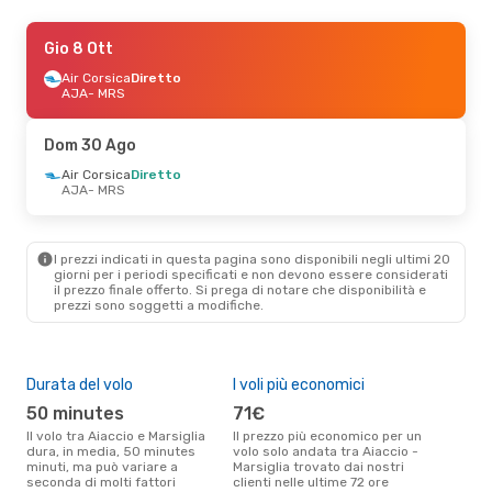
Dom 6 Set
Gio 8 Ott
- Dom 13 Set
Air Corsica
Air Corsica
Diretto
Diretto
AJA
AJA
- MRS
- MRS
Air Corsica
Diretto
MRS
- AJA
Dom 30 Ago
Air Corsica
Diretto
AJA
- MRS
I prezzi indicati in questa pagina sono disponibili negli ultimi 20
giorni per i periodi specificati e non devono essere considerati
il ​​prezzo finale offerto. Si prega di notare che disponibilità e
prezzi sono soggetti a modifiche.
Durata del volo
I voli più economici
Alt
50 minutes
71€
ap
Il volo tra Aiaccio e Marsiglia
Il prezzo più economico per un
Secondo i dati della nostra
dura, in media, 50 minutes
volo solo andata tra Aiaccio -
rice
minuti, ma può variare a
Marsiglia trovato dai nostri
punt
seconda di molti fattori
clienti nelle ultime 72 ore
Mars