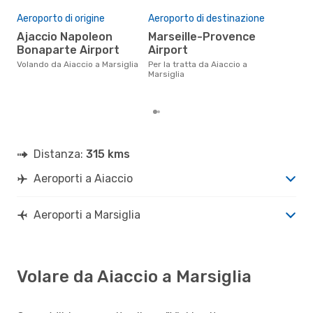
Pre
Aeroporto di origine
Aeroporto di destinazione
2
Ajaccio Napoleon
Marseille-Provence
Il prezzo medio di un volo
Aiac
Bonaparte Airport
Airport
è so
Volando da Aiaccio a Marsiglia
Per la tratta da Aiaccio a
prez
Marsiglia
Distanza:
315 kms
Aeroporti a Aiaccio
Aeroporti a Marsiglia
Volare da Aiaccio a Marsiglia