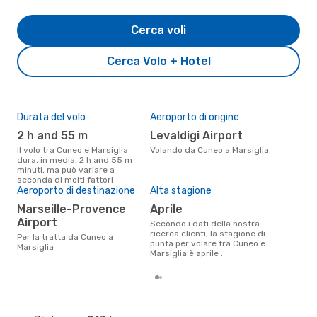
Cerca voli
Cerca Volo + Hotel
Durata del volo
Aeroporto di origine
Pre
2 h and 55 m
Levaldigi Airport
9
Il volo tra Cuneo e Marsiglia
Volando da Cuneo a Marsiglia
Il prezzo medio di un volo Cuneo
dura, in media, 2 h and 55 m
- Ma
minuti, ma può variare a
sola
seconda di molti fattori
prez
Aeroporto di destinazione
Alta stagione
Marseille-Provence
aprile
Airport
Secondo i dati della nostra
ricerca clienti, la stagione di
Per la tratta da Cuneo a
punta per volare tra Cuneo e
Marsiglia
Marsiglia è aprile .