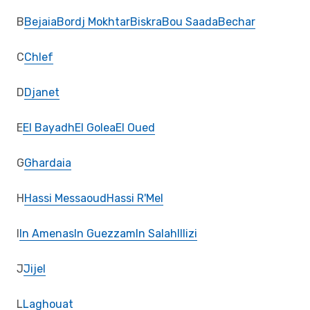
B
Bejaia
Bordj Mokhtar
Biskra
Bou Saada
Bechar
C
Chlef
D
Djanet
E
El Bayadh
El Golea
El Oued
G
Ghardaia
H
Hassi Messaoud
Hassi R'Mel
I
In Amenas
In Guezzam
In Salah
Illizi
J
Jijel
L
Laghouat