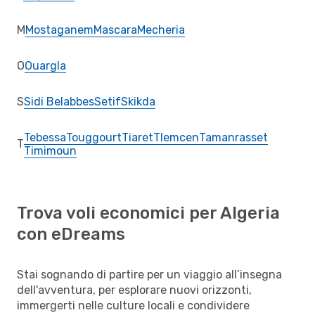
M
Mostaganem
Mascara
Mecheria
O
Ouargla
S
Sidi Belabbes
Setif
Skikda
Tebessa
Touggourt
Tiaret
Tlemcen
Tamanrasset
T
Timimoun
Trova voli economici per Algeria
con eDreams
Stai sognando di partire per un viaggio all’insegna
dell'avventura, per esplorare nuovi orizzonti,
immergerti nelle culture locali e condividere