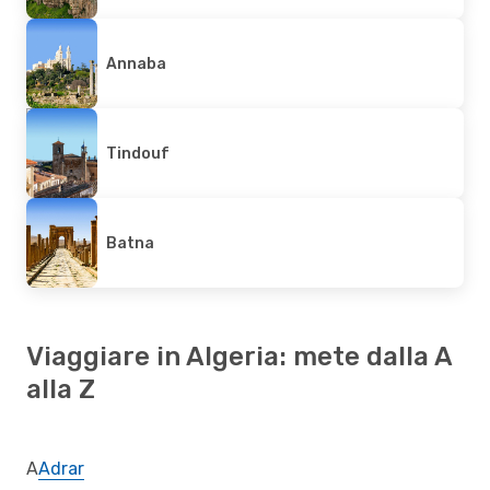
Annaba
Tindouf
Batna
Viaggiare in Algeria: mete dalla A
alla Z
A
Adrar