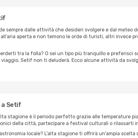
tif
nde sempre dalle attività che desideri svolgere e dal meteo 
ll’aria aperta e non temono le orde di turisti, altri invece p
erderti tra la folla? O sei un tipo più tranquillo e preferisci
viaggio, Setif non ti deluderà. Ecco alcune attività da svol
 a Setif
'alta stagione è il periodo perfetto grazie alle temperature p
ici della città, partecipare a festival culturali o rilassarti i
stronomia locale? L'alta stagione ti offrirà un'ampia scelta di