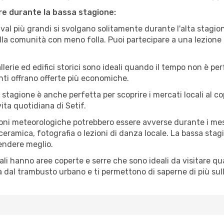
are durante la bassa stagione:
val più grandi si svolgano solitamente durante l'alta stagio
sulla comunità con meno folla. Puoi partecipare a una lezione 
lerie ed edifici storici sono ideali quando il tempo non è p
ti offrano offerte più economiche.
 stagione è anche perfetta per scoprire i mercati locali al c
vita quotidiana di Setif.
oni meteorologiche potrebbero essere avverse durante i mes
ramica, fotografia o lezioni di danza locale. La bassa stagi
rendere meglio.
cali hanno aree coperte e serre che sono ideali da visitare 
dal trambusto urbano e ti permettono di saperne di più sulla