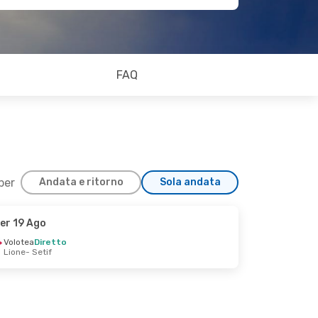
FAQ
 per
Andata e ritorno
Sola andata
er 19 Ago
Volotea
Diretto
Lione
- Setif