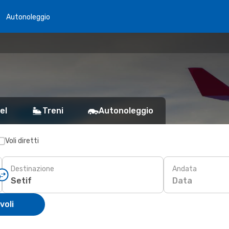
Autonoleggio
el
Treni
Autonoleggio
Voli diretti
Destinazione
Andata
Data
voli