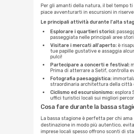
Per gli amanti della natura, il bel tempo t
piace avventurarti in escursioni in riserv
Le principali attività durante l'alta sta
Esplorare i quartieri storici:
passeggi
passeggiata nelle principali aree storic
Visitare i mercati all'aperto:
è risap
tue papille gustative e assaggia alcun
pulci!
Partecipare a concerti e festival:
mo
Prima di atterrare a Setif, controlla ev
Fotografia paesaggistica:
immortala 
straordinaria architettura della città 
Ciclismo ed escursionismo:
esplora S
uffici turistici locali sui migliori perco
Cosa fare durante la bassa stagi
La bassa stagione è perfetta per chi ama l
destinazione in modo più autentico, evitare
imprese locali spesso offrono sconti di st