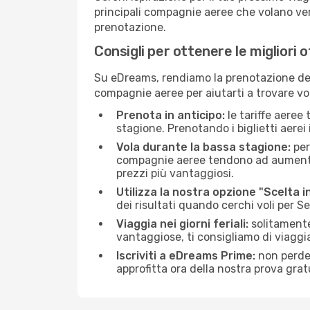
principali compagnie aeree che volano vers
prenotazione.
Consigli per ottenere le migliori o
Su eDreams, rendiamo la prenotazione dei
compagnie aeree per aiutarti a trovare voli
Prenota in anticipo:
le tariffe aeree
stagione. Prenotando i biglietti aerei 
Vola durante la bassa stagione:
per
compagnie aeree tendono ad aumentare 
prezzi più vantaggiosi.
Utilizza la nostra opzione "Scelta i
dei risultati quando cerchi voli per Se
Viaggia nei giorni feriali:
solitamente,
vantaggiose, ti consigliamo di viaggi
Iscriviti a eDreams Prime:
non perder
approfitta ora della nostra prova gratu