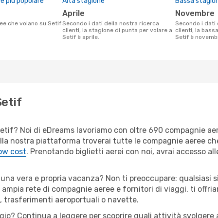
 più popolare
Alta stagione
Bassa stagio
aprile
novembre
ee che volano su Setif
Secondo i dati della nostra ricerca
Secondo i dati della nostra ricerca
clienti, la stagione di punta per volare a
clienti, la bass
Setif è aprile.
Setif è novemb
Setif
er Setif? Noi di eDreams lavoriamo con oltre 690 compagnie a
 Sulla nostra piattaforma troverai tutte le compagnie aeree c
low cost
. Prenotando biglietti aerei con noi, avrai accesso alle
i una vera e propria vacanza? Non ti preoccupare: qualsiasi s
 ampia rete di compagnie aeree e fornitori di viaggi, ti offri
, trasferimenti aeroportuali o navette.
gio? Continua a leggere per scoprire quali attività svolgere a