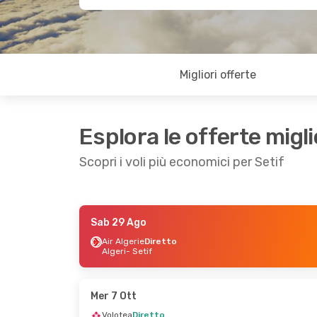
Migliori offerte
Esplora le offerte migli
Scopri i voli più economici per Setif
Sab 29 Ago
Dom 9 Ago
- Ven 14 Ago
Air Algerie
Diretto
Algeri
- Setif
Air Algerie
Diretto
Lione
- Setif
Air Algerie
Diretto
Setif
- Lione
Mer 7 Ott
Volotea
Diretto