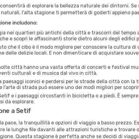
i consentirà di esplorare la bellezza naturale dei dintorni. Se
e naturali, l'alta stagione ti permetterà di goderti appieno p
gione includono:
a nei quartieri più antichi della città e trascorri del tempo
he e scopri le affascinanti storie dietro alcuni degli edifici pi
uto che il cibo è il modo migliore per conoscere la cultura di
e delle delizie locali. E non dimenticare di acquistare souve
lte città hanno una vasta offerta di concerti e festival musi
enti culturali e di musica dal vivo in città.
paesaggi iconici e perdersi per le strade della città con la
e l'arte di strada può essere uno dei modi migliori per scopri
etif e i paesaggi circostanti in bicicletta o a piedi. È semp
rsi da esplorare.
one a Setif
a pace, la tranquillità e opzioni di viaggio a basso prezzo. 
 le lunghe file davanti alle attrazioni turistiche e trovare o
agione. Questa stagione è perfetta anche se decidi di viaggi