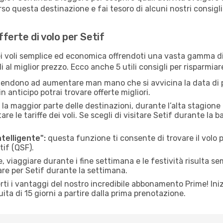
o questa destinazione e fai tesoro di alcuni nostri consigli 
fferte di volo per Setif
 voli semplice ed economica offrendoti una vasta gamma di 
 al miglior prezzo. Ecco anche 5 utili consigli per risparmiar
 tendono ad aumentare man mano che si avvicina la data di p
in anticipo potrai trovare offerte migliori.
 la maggior parte delle destinazioni, durante l’alta stagione o 
le tariffe dei voli. Se scegli di visitare Setif durante la b
ntelligente":
questa funzione ti consente di trovare il volo
tif (QSF).
 viaggiare durante i fine settimana e le festività risulta se
are per Setif durante la settimana.
ti i vantaggi del nostro incredibile abbonamento Prime! Inizi
ita di 15 giorni a partire dalla prima prenotazione.