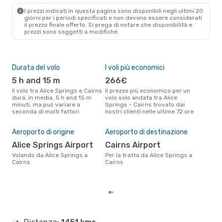
I prezzi indicati in questa pagina sono disponibili negli ultimi 20
giorni per i periodi specificati e non devono essere considerati
il ​​prezzo finale offerto. Si prega di notare che disponibilità e
prezzi sono soggetti a modifiche.
Durata del volo
I voli più economici
Alt
5 h and 15 m
266€
ap
Il volo tra Alice Springs e Cairns
Il prezzo più economico per un
Secondo i dati della nostra
dura, in media, 5 h and 15 m
volo solo andata tra Alice
rice
minuti, ma può variare a
Springs - Cairns trovato dai
punt
seconda di molti fattori
nostri clienti nelle ultime 72 ore
Spri
Pre
Aeroporto di origine
Aeroporto di destinazione
39
Alice Springs Airport
Cairns Airport
Il prezzo medio di un volo Alice
Spr
Volando da Alice Springs a
Per la tratta da Alice Springs a
sola
Cairns
Cairns
prez