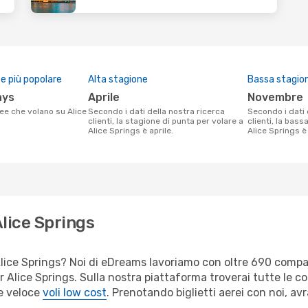
 più popolare
Alta stagione
Bassa stagio
ays
aprile
novembre
Secondo i dati della nostra ricerca
Secondo i dati della nostra ricerca
clienti, la stagione di punta per volare a
clienti, la bass
Alice Springs è aprile.
Alice Springs 
Alice Springs
er Alice Springs? Noi di eDreams lavoriamo con oltre 690 com
 per Alice Springs. Sulla nostra piattaforma troverai tutte le
 e veloce
voli low cost
. Prenotando biglietti aerei con noi, avr