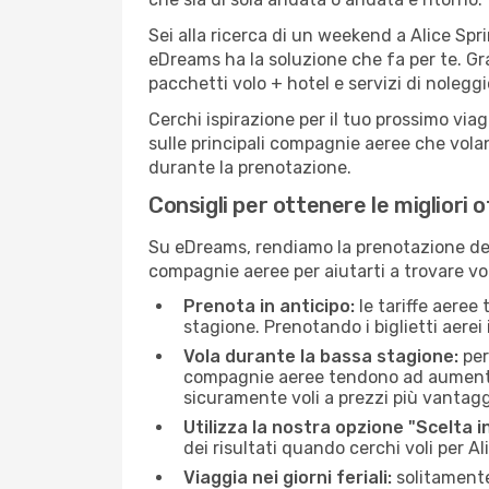
Sei alla ricerca di un weekend a Alice Spr
eDreams ha la soluzione che fa per te. Gra
pacchetti volo + hotel e servizi di nolegg
Cerchi ispirazione per il tuo prossimo viag
sulle principali compagnie aeree che volan
durante la prenotazione.
Consigli per ottenere le migliori o
Su eDreams, rendiamo la prenotazione dei
compagnie aeree per aiutarti a trovare voli
Prenota in anticipo:
le tariffe aeree
stagione. Prenotando i biglietti aerei 
Vola durante la bassa stagione:
per
compagnie aeree tendono ad aumentare 
sicuramente voli a prezzi più vantagg
Utilizza la nostra opzione "Scelta i
dei risultati quando cerchi voli per Al
Viaggia nei giorni feriali:
solitamente,