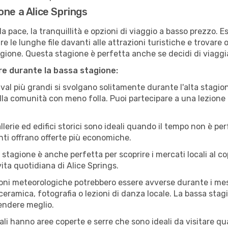
one a Alice Springs
a pace, la tranquillità e opzioni di viaggio a basso prezzo. 
 le lunghe file davanti alle attrazioni turistiche e trovare o
agione. Questa stagione è perfetta anche se decidi di viaggi
are durante la bassa stagione:
val più grandi si svolgano solitamente durante l'alta stagio
sulla comunità con meno folla. Puoi partecipare a una lezione 
lerie ed edifici storici sono ideali quando il tempo non è p
ti offrano offerte più economiche.
 stagione è anche perfetta per scoprire i mercati locali al c
 vita quotidiana di Alice Springs.
oni meteorologiche potrebbero essere avverse durante i mes
ramica, fotografia o lezioni di danza locale. La bassa stagi
rendere meglio.
cali hanno aree coperte e serre che sono ideali da visitare 