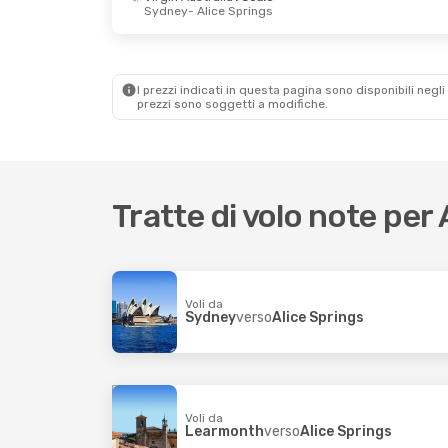
Sydney
- Alice Springs
Mer 9 Set
- Lun 14 Set
Gio 24 Set
- Do
Qantas Airways
1 Scalo
Qantas Airways
Canberra
- Alice Springs
Darwin
- Alice S
Virgin Australia
1 Scalo
Qantas Airways
Alice Springs
- Canberra
Alice Springs
- 
I prezzi indicati in questa pagina sono disponibili negli 
prezzi sono soggetti a modifiche.
Tratte di volo note per
Voli da
Sydney
verso
Alice Springs
Voli da
Learmonth
verso
Alice Springs