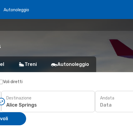
Autonoleggio
s
el
Treni
Autonoleggio
Voli diretti
Destinazione
Andata
Data
voli