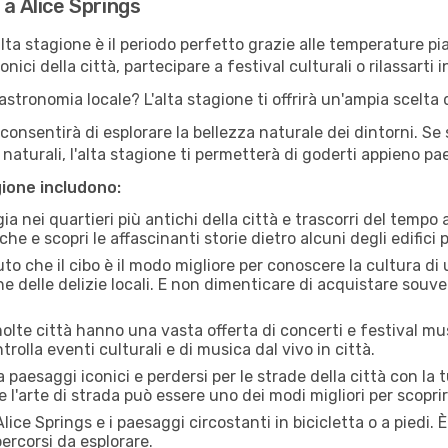
 a Alice Springs
'alta stagione è il periodo perfetto grazie alle temperature p
ici della città, partecipare a festival culturali o rilassarti i
stronomia locale? L'alta stagione ti offrirà un'ampia scelta di
i consentirà di esplorare la bellezza naturale dei dintorni. Se
e naturali, l'alta stagione ti permetterà di goderti appieno p
gione includono:
a nei quartieri più antichi della città e trascorri del tempo
he e scopri le affascinanti storie dietro alcuni degli edifici pi
uto che il cibo è il modo migliore per conoscere la cultura di
e delle delizie locali. E non dimenticare di acquistare souve
lte città hanno una vasta offerta di concerti e festival musi
trolla eventi culturali e di musica dal vivo in città.
paesaggi iconici e perdersi per le strade della città con la
e l'arte di strada può essere uno dei modi migliori per scopri
lice Springs e i paesaggi circostanti in bicicletta o a piedi
 percorsi da esplorare.