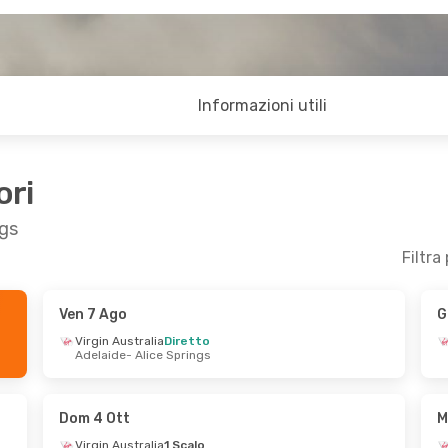
Informazioni utili
ori
ngs
Filtra
Ven 7 Ago
G
r 26 Ago
Gio 3 Set
- Lun 7 Set
Virgin Australia
Diretto
Adelaide
- Alice Springs
Diretto
Qantas Airways
Diretto
Springs
Melbourne
- Alice Springs
Diretto
Virgin Australia
1 Scalo
Sydney
Alice Springs
- Melbourne
Dom 4 Ott
M
Virgin Australia
1 Scalo