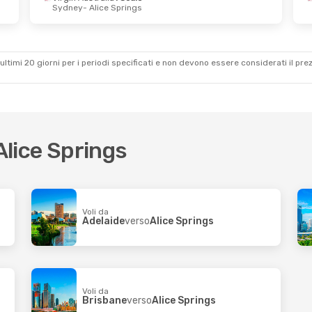
Sydney
- Alice Springs
m 27 Set
Diretto
prings
Diretto
Darwin
ultimi 20 giorni per i periodi specificati e non devono essere considerati il ​​pre
 Alice Springs
Voli da
Adelaide
verso
Alice Springs
Voli da
Brisbane
verso
Alice Springs