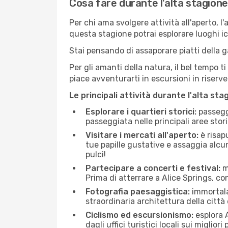
Cosa fare durante l'alta stagione
Per chi ama svolgere attività all'aperto, l
questa stagione potrai esplorare luoghi icon
Stai pensando di assaporare piatti della ga
Per gli amanti della natura, il bel tempo t
piace avventurarti in escursioni in riserv
Le principali attività durante l'alta sta
Esplorare i quartieri storici:
passeggi
passeggiata nelle principali aree storic
Visitare i mercati all'aperto:
è risap
tue papille gustative e assaggia alcun
pulci!
Partecipare a concerti e festival:
mo
Prima di atterrare a Alice Springs, con
Fotografia paesaggistica:
immortala 
straordinaria architettura della città 
Ciclismo ed escursionismo:
esplora A
dagli uffici turistici locali sui migliori