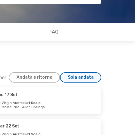
FAQ
 per
Andata e ritorno
Sola andata
io 17 Set
Virgin Australia
1 Scalo
Melbourne
- Alice Springs
ar 22 Set
Virgin Australia
1 Scalo