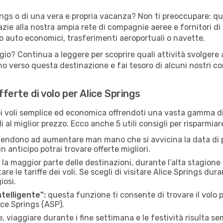
ings o di una vera e propria vacanza? Non ti preoccupare: qua
zie alla nostra ampia rete di compagnie aeree e fornitori di v
io auto economici, trasferimenti aeroportuali o navette.
gio? Continua a leggere per scoprire quali attività svolgere 
o verso questa destinazione e fai tesoro di alcuni nostri con
fferte di volo per Alice Springs
 voli semplice ed economica offrendoti una vasta gamma di 
 al miglior prezzo. Ecco anche 5 utili consigli per risparmiar
 tendono ad aumentare man mano che si avvicina la data di p
in anticipo potrai trovare offerte migliori.
 la maggior parte delle destinazioni, durante l’alta stagione o 
le tariffe dei voli. Se scegli di visitare Alice Springs dura
iosi.
ntelligente":
questa funzione ti consente di trovare il volo
ice Springs (ASP).
 viaggiare durante i fine settimana e le festività risulta se