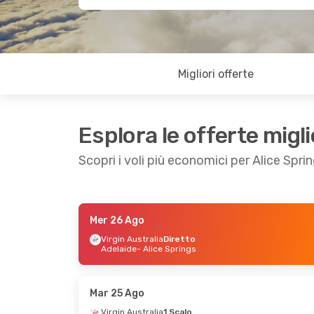
Migliori offerte
Esplora le offerte migli
Scopri i voli più economici per Alice Spri
Mer 26 Ago
Ven 7 Ago
- Lun 10 Ago
Gio 20 Ago
- Me
Virgin Australia
Diretto
Adelaide
- Alice Springs
Virgin Australia
Diretto
Qantas Airways
Adelaide
- Alice Springs
Sydney
- Alice 
Virgin Australia
Diretto
Qantas Airways
Alice Springs
- Adelaide
Alice Springs
- 
Mar 25 Ago
Virgin Australia
1 Scalo