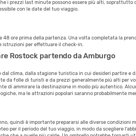
che i prezzi last minute possono essere più alti, soprattutto 
lessibile con le date del tuo viaggio.
alle 48 ore prima della partenza. Una volta completata la pr
istruzioni per effettuare il check-in.
itare Rostock partendo da Amburgo
al clima, dalla stagione turistica in cui desideri partire e 
e da folle di turisti e da prezzi generalmente più alti per voli
sente di ammirare la destinazione in modo più autentico. Alcu
logiche, ma le attrazioni popolari saranno probabilmente me
'anno, quindi è importante prepararsi alle diverse condizioni
meteo per il periodo del tuo viaggio, in modo da scegliere l'ab
sche che a quelle più calde. Un ombrello potrebbe tornarti uti