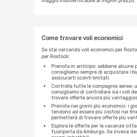
viaggio indimenticabile al miglior prezzo.
Come trovare voli economici
Se stai cercando voli economici per Rosto
per Rostock:
Prenota in anticipo: sebbene alcune p
consigliamo sempre di acquistare i big
assicurarti sconti limitati.
Controlla tutte le compagnie aeree: un
consigliamo di controllare sia i voli de
trovare offerte ancora più vantaggios
Prenota nei giorni più economici: i gi
tendono ad essere più costosi nei fin
permetterà di trovare offerte più van
Esplora le offerte per le vacanze citt
fuoriporta da Amburgo. Se invece des