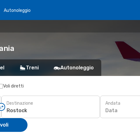
Autonoleggio
ania
el
Treni
Autonoleggio
Voli diretti
Destinazione
Andata
Data
voli