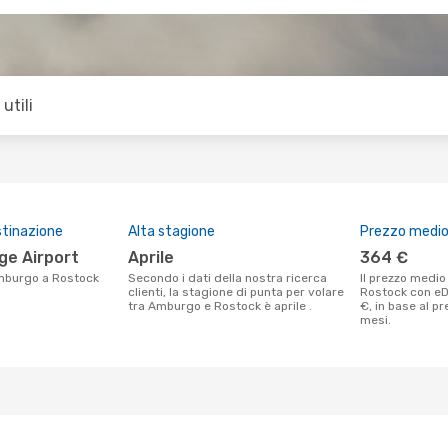
utili
stinazione
Alta stagione
Prezzo medio 
ge Airport
aprile
364 €
 Amburgo a Rostock
Secondo i dati della nostra ricerca
Il prezzo medio di un volo Amburgo -
clienti, la stagione di punta per volare
Rostock con e
tra Amburgo e Rostock è aprile .
€, in base al p
mesi.