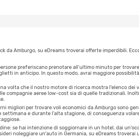
ck da Amburgo, su eDreams troverai offerte imperdibili. Ecco
ersone preferiscano prenotare all’ultimo minuto per trovare 
lietti in anticipo. In questo modo, avrai maggiore possibilit
a volta che il nostro motore di ricerca mostra l'elenco dei v
lle compagnie aeree low-cost sia di quelle tradizionali. Inoltre
e.
orni migliori per trovare voli economici da Amburgo sono gene
e settimana e durante l’alta stagione, di conseguenza volar
taggiose.
adine: se hai intenzione di soggiornare in un hotel, dai un'o
ideri noleggiare un'auto in Germania, su eDreams troverai u