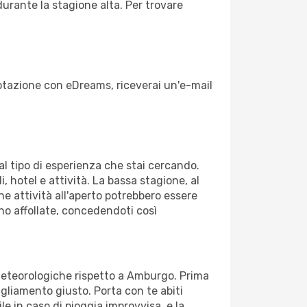
durante la stagione alta. Per trovare
enotazione con eDreams, riceverai un'e-mail
dal tipo di esperienza che stai cercando.
, hotel e attività. La bassa stagione, al
ne attività all'aperto potrebbero essere
no affollate, concedendoti così
 meteorologiche rispetto a Amburgo. Prima
bigliamento giusto. Porta con te abiti
le in caso di pioggia improvvisa, e la