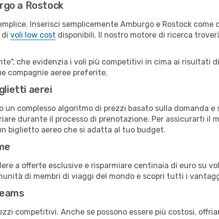
rgo a Rostock
emplice. Inserisci semplicemente Amburgo e Rostock come cit
 di
voli low cost
disponibili. Il nostro motore di ricerca troverà
e", che evidenzia i voli più competitivi in cima ai risultati di
 tue compagnie aeree preferite.
lietti aerei
ndo un complesso algoritmo di prezzi basato sulla domanda e su
are durante il processo di prenotazione. Per assicurarti il mi
n biglietto aereo che si adatta al tuo budget.
ime
a offerte esclusive e risparmiare centinaia di euro su voli
omunità di membri di viaggi del mondo e scopri tutti i vantag
reams
ezzi competitivi. Anche se possono essere più costosi, offr