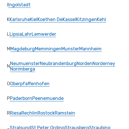
I
Ingolstadt
K
Karlsruhe
Kiel
Koethen De
Kassel
Kitzingen
Kehl
L
Lipsia
Lahr
Lemwerder
M
Magdeburg
Memmingen
Munster
Mannheim
Neumuenster
Neubrandenburg
Norden
Norderney
N
Norimberga
O
Oberpfaffenhofen
P
Paderborn
Peenemuende
R
Riesa
Rechlin
Rostock
Ramstein
Stralsund
St Peter Ording
Strausberg
Straubing