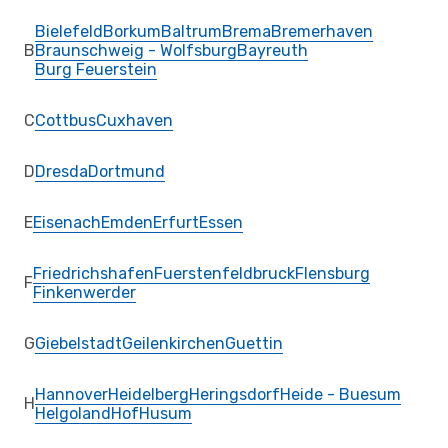
Bielefeld
Borkum
Baltrum
Brema
Bremerhaven
B
Braunschweig - Wolfsburg
Bayreuth
Burg Feuerstein
C
Cottbus
Cuxhaven
D
Dresda
Dortmund
E
Eisenach
Emden
Erfurt
Essen
Friedrichshafen
Fuerstenfeldbruck
Flensburg
F
Finkenwerder
G
Giebelstadt
Geilenkirchen
Guettin
Hannover
Heidelberg
Heringsdorf
Heide - Buesum
H
Helgoland
Hof
Husum