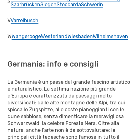
S
Saarbrücken
Siegen
Stoccarda
Schwerin
V
Varrelbusch
W
Wangerooge
Westerland
Wiesbaden
Wilhelmshaven
Germania: info e consigli
La Germania è un paese dal grande fascino artistico
e naturalistico. La settima nazione più grande
d'Europa è caratterizzata da paesaggi molto
diversificati: dalle alte montagne delle Alpi, tra cui
spicca lo Zugspitze, alle coste pianeggianti con le
dune sabbiose, senza dimenticare la meravigliosa
Schwarzwald, la celebre Foresta Nera. Oltre alla
natura, anche l'arte non è da sottovalutare: le
principali città tedesche sono famose in tutto il