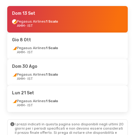
Gio 3 Set
Dom 13 Set
- Dom 6 Set
Pegasus Airlines
Pegasus Airlines
Diretto
1 Scalo
AMM
AMM
- IST
- IST
Pegasus Airlines
Diretto
IST
- AMM
Gio 8 Ott
Ven 18 Set
Pegasus Airlines
- Mar 22 Set
1 Scalo
AMM
- IST
Pegasus Airlines
1 Scalo
AMM
- IST
Pegasus Airlines
1 Scalo
Dom 30 Ago
IST
- AMM
Pegasus Airlines
1 Scalo
AMM
- IST
Sab 5 Set
- Dom 6 Set
Pegasus Airlines
Diretto
Lun 21 Set
AMM
- IST
Pegasus Airlines
Diretto
Pegasus Airlines
1 Scalo
IST
- AMM
AMM
- IST
I prezzi indicati in questa pagina sono disponibili negli ultimi 20
giorni per i periodi specificati e non devono essere considerati
il ​​prezzo finale offerto. Si prega di notare che disponibilità e