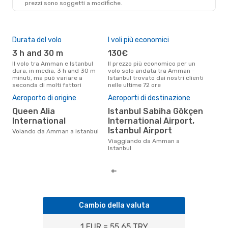
prezzi sono soggetti a modifiche.
Durata del volo
I voli più economici
Alt
3 h and 30 m
130€
ap
Il volo tra Amman e Istanbul
Il prezzo più economico per un
Secondo i dati della nostra
dura, in media, 3 h and 30 m
volo solo andata tra Amman -
rice
minuti, ma può variare a
Istanbul trovato dai nostri clienti
pun
seconda di molti fattori
nelle ultime 72 ore
Ista
Pre
Aeroporto di origine
Aeroporti di destinazione
2
Queen Alia
Istanbul Sabiha Gökçen
Il prezzo medio di un volo
International
International Airport,
Amm
Istanbul Airport
è so
Volando da Amman a Istanbul
prez
Viaggiando da Amman a
Istanbul
Cambio della valuta
1 EUR = 55.65 TRY