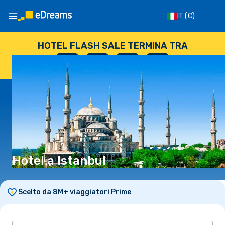
IT
(€)
HOTEL FLASH SALE TERMINA TRA
--
:
--
:
--
:
--
GIORNI
ORE
MINUTI
SECONDI
Hotel a Istanbul
Scelto da 8M+ viaggiatori Prime