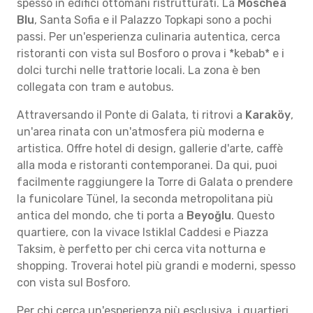
spesso in edifici ottomani ristrutturati. La
Moschea
Blu
, Santa Sofia e il Palazzo Topkapi sono a pochi
passi. Per un'esperienza culinaria autentica, cerca
ristoranti con vista sul Bosforo o prova i *kebab* e i
dolci turchi nelle trattorie locali. La zona è ben
collegata con tram e autobus.
Attraversando il Ponte di Galata, ti ritrovi a
Karaköy
,
un'area rinata con un'atmosfera più moderna e
artistica. Offre hotel di design, gallerie d'arte, caffè
alla moda e ristoranti contemporanei. Da qui, puoi
facilmente raggiungere la Torre di Galata o prendere
la funicolare Tünel, la seconda metropolitana più
antica del mondo, che ti porta a
Beyoğlu
. Questo
quartiere, con la vivace Istiklal Caddesi e Piazza
Taksim, è perfetto per chi cerca vita notturna e
shopping. Troverai hotel più grandi e moderni, spesso
con vista sul Bosforo.
Per chi cerca un'esperienza più esclusiva, i quartieri