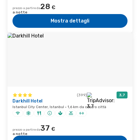
28
€
prezzo a partire da
a notte
Mostra dettagli
(399)
3,7
Darkhill Hotel
Istanbul City Center, Istanbul · 1,6 km da centro città
37
€
prezzo a partire da
a notte