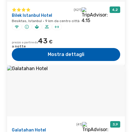
(421)
4,2
Bilek Istanbul Hotel
Besiktas, Istanbul · 9 km da centro città
43
€
prezzo a partire da
a notte
Mostra dettagli
(41)
3,9
Galatahan Hotel