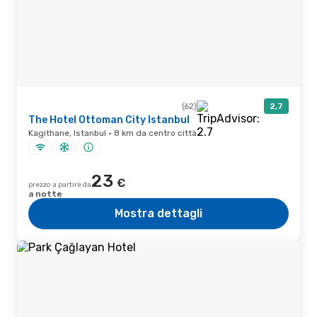
(62)
2,7
The Hotel Ottoman City Istanbul
Kagithane, Istanbul · 8 km da centro città
23
€
prezzo a partire da
a notte
Mostra dettagli