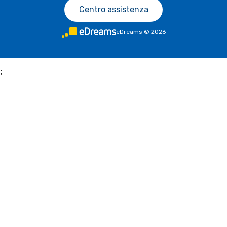
Centro assistenza
eDreams
©
2026
;