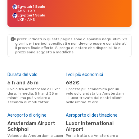
Egyptair
1 Scalo
AMS
- LXR
Egyptair
1 Scalo
LXR
- AMS
I prezzi indicati in questa pagina sono disponibili negli ultimi 20
giorni per i periodi specificati e non devono essere considerati
il ​​prezzo finale offerto. Si prega di notare che disponibilità e
prezzi sono soggetti a modifiche.
Durata del volo
I voli più economici
Alt
5 h and 35 m
682€
ap
Il volo tra Amsterdam e Luxor
Il prezzo più economico per un
Secondo i dati della nostra
dura, in media, 5 h and 35 m
volo solo andata tra Amsterdam
rice
minuti, ma può variare a
- Luxor trovato dai nostri clienti
pun
seconda di molti fattori
nelle ultime 72 ore
e Lu
Il 
Aeroporto di origine
Aeroporto di destinazione
pre
Amsterdam Airport
Luxor International
ap
Schiphol
Airport
Secondo i nostri dati reali
dic
Volando da Amsterdam a Luxor
Per la tratta da Amsterdam a