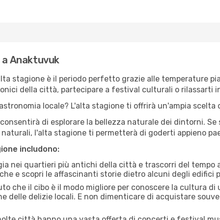
e a Anaktuvuk
'alta stagione è il periodo perfetto grazie alle temperature p
ici della città, partecipare a festival culturali o rilassarti i
stronomia locale? L'alta stagione ti offrirà un'ampia scelta di
i consentirà di esplorare la bellezza naturale dei dintorni. Se
e naturali, l'alta stagione ti permetterà di goderti appieno p
gione includono:
a nei quartieri più antichi della città e trascorri del tempo
he e scopri le affascinanti storie dietro alcuni degli edifici pi
uto che il cibo è il modo migliore per conoscere la cultura di
e delle delizie locali. E non dimenticare di acquistare souve
lte città hanno una vasta offerta di concerti e festival musi