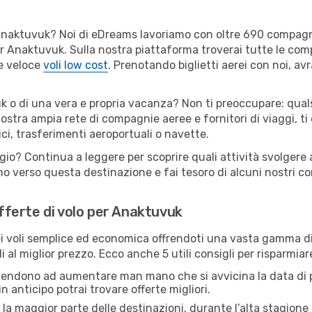
er Anaktuvuk? Noi di eDreams lavoriamo con oltre 690 compag
 per Anaktuvuk. Sulla nostra piattaforma troverai tutte le c
 e veloce
voli low cost
. Prenotando biglietti aerei con noi, avr
k o di una vera e propria vacanza? Non ti preoccupare: quals
nostra ampia rete di compagnie aeree e fornitori di viaggi, ti
ci, trasferimenti aeroportuali o navette.
ggio? Continua a leggere per scoprire quali attività svolgere
o verso questa destinazione e fai tesoro di alcuni nostri con
offerte di volo per Anaktuvuk
 voli semplice ed economica offrendoti una vasta gamma di 
i al miglior prezzo. Ecco anche 5 utili consigli per risparmia
 tendono ad aumentare man mano che si avvicina la data di p
in anticipo potrai trovare offerte migliori.
 la maggior parte delle destinazioni, durante l’alta stagione o 