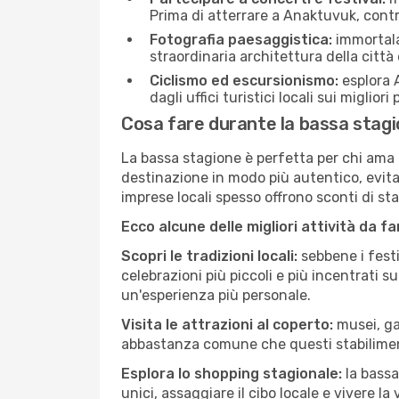
Prima di atterrare a Anaktuvuk, contro
Fotografia paesaggistica:
immortala 
straordinaria architettura della città 
Ciclismo ed escursionismo:
esplora A
dagli uffici turistici locali sui migliori
Cosa fare durante la bassa stag
La bassa stagione è perfetta per chi ama l
destinazione in modo più autentico, evitare
imprese locali spesso offrono sconti di st
Ecco alcune delle migliori attività da f
Scopri le tradizioni locali:
sebbene i festi
celebrazioni più piccoli e più incentrati 
un'esperienza più personale.
Visita le attrazioni al coperto:
musei, gal
abbastanza comune che questi stabilimen
Esplora lo shopping stagionale:
la bassa
unici, assaggiare il cibo locale e vivere l