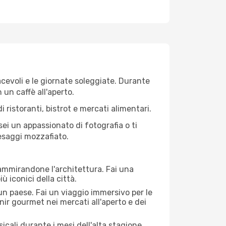
iacevoli e le giornate soleggiate. Durante
n un caffè all'aperto.
 ristoranti, bistrot e mercati alimentari.
 sei un appassionato di fotografia o ti
aesaggi mozzafiato.
 ammirandone l'architettura. Fai una
ù iconici della città.
 un paese. Fai un viaggio immersivo per le
nir gourmet nei mercati all'aperto e dei
cali durante i mesi dell'alta stagione.