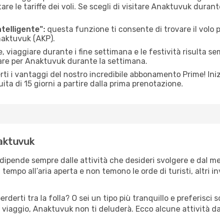
le tariffe dei voli. Se scegli di visitare Anaktuvuk durant
ntelligente":
questa funzione ti consente di trovare il volo
Anaktuvuk (AKP).
 viaggiare durante i fine settimana e le festività risulta se
iare per Anaktuvuk durante la settimana.
ti i vantaggi del nostro incredibile abbonamento Prime! Inizi
ita di 15 giorni a partire dalla prima prenotazione.
naktuvuk
dipende sempre dalle attività che desideri svolgere e dal m
tempo all’aria aperta e non temono le orde di turisti, altri 
erderti tra la folla? O sei un tipo più tranquillo e preferisci
 viaggio, Anaktuvuk non ti deluderà. Ecco alcune attività d