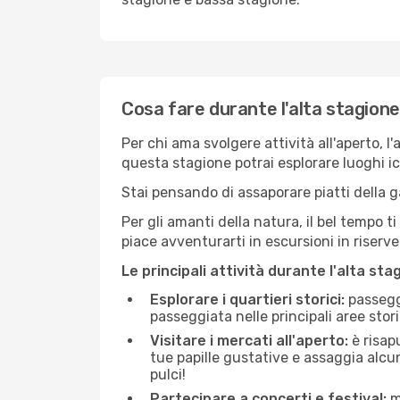
Cosa fare durante l'alta stagion
Per chi ama svolgere attività all'aperto, l
questa stagione potrai esplorare luoghi icon
Stai pensando di assaporare piatti della ga
Per gli amanti della natura, il bel tempo t
piace avventurarti in escursioni in riserv
Le principali attività durante l'alta sta
Esplorare i quartieri storici:
passeggi
passeggiata nelle principali aree storic
Visitare i mercati all'aperto:
è risap
tue papille gustative e assaggia alcun
pulci!
Partecipare a concerti e festival:
mo