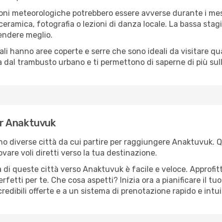
oni meteorologiche potrebbero essere avverse durante i mes
ramica, fotografia o lezioni di danza locale. La bassa stagi
rendere meglio.
cali hanno aree coperte e serre che sono ideali da visitare 
dal trambusto urbano e ti permettono di saperne di più sulla
per Anaktuvuk
sono diverse città da cui partire per raggiungere Anaktuvuk. 
vare voli diretti verso la tua destinazione.
 di queste città verso Anaktuvuk è facile e veloce. Approfit
a perfetti per te. Che cosa aspetti? Inizia ora a pianificare il 
redibili offerte e a un sistema di prenotazione rapido e intui