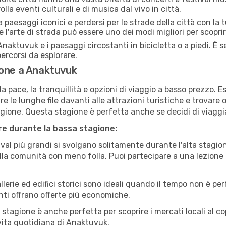
lla eventi culturali e di musica dal vivo in città.
paesaggi iconici e perdersi per le strade della città con la
e l'arte di strada può essere uno dei modi migliori per scopri
naktuvuk e i paesaggi circostanti in bicicletta o a piedi. È
 percorsi da esplorare.
ione a Anaktuvuk
a pace, la tranquillità e opzioni di viaggio a basso prezzo. 
 le lunghe file davanti alle attrazioni turistiche e trovare o
agione. Questa stagione è perfetta anche se decidi di viaggi
are durante la bassa stagione:
val più grandi si svolgano solitamente durante l'alta stagio
sulla comunità con meno folla. Puoi partecipare a una lezione 
lerie ed edifici storici sono ideali quando il tempo non è p
ti offrano offerte più economiche.
 stagione è anche perfetta per scoprire i mercati locali al c
a vita quotidiana di Anaktuvuk.