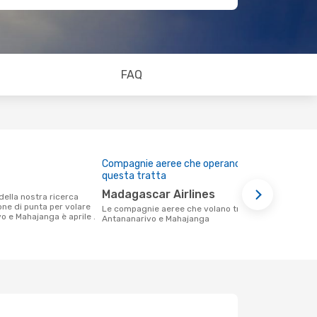
FAQ
Compagnie aeree che operano su
Prezzo med
questa tratta
237 €
Madagascar Airlines
Il prezzo medio di un volo Antananarivo
ione di punta per volare
- Mahajanga
Le compagnie aeree che volano tra
o e Mahajanga è aprile .
237 €, in ba
Antananarivo e Mahajanga
ultimi mesi.