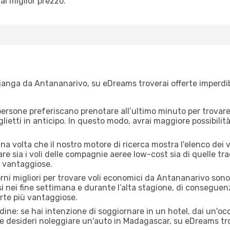
al miglior prezzo.
anga da Antananarivo, su eDreams troverai offerte imperdibil
ersone preferiscano prenotare all’ultimo minuto per trovare 
lietti in anticipo. In questo modo, avrai maggiore possibilit
a volta che il nostro motore di ricerca mostra l'elenco dei v
e sia i voli delle compagnie aeree low-cost sia di quelle tradiz
ù vantaggiose.
iorni migliori per trovare voli economici da Antananarivo son
si nei fine settimana e durante l’alta stagione, di consegue
erte più vantaggiose.
adine: se hai intenzione di soggiornare in un hotel, dai un'o
e desideri noleggiare un'auto in Madagascar, su eDreams tr