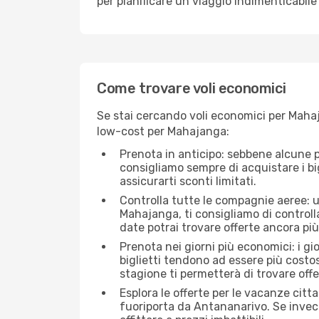
per pianificare un viaggio indimenticabile 
Come trovare voli economici
Se stai cercando voli economici per Mahaj
low-cost per Mahajanga:
Prenota in anticipo: sebbene alcune p
consigliamo sempre di acquistare i big
assicurarti sconti limitati.
Controlla tutte le compagnie aeree: un
Mahajanga, ti consigliamo di controllar
date potrai trovare offerte ancora pi
Prenota nei giorni più economici: i g
biglietti tendono ad essere più costo
stagione ti permetterà di trovare off
Esplora le offerte per le vacanze citt
fuoriporta da Antananarivo. Se invec