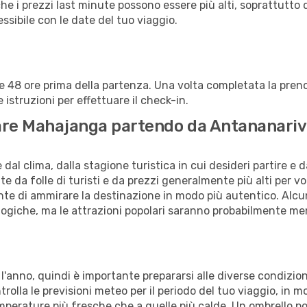
che i prezzi last minute possono essere più alti, soprattutto 
lessibile con le date del tuo viaggio.
alle 48 ore prima della partenza. Una volta completata la pr
istruzioni per effettuare il check-in.
itare Mahajanga partendo da Antananari
al clima, dalla stagione turistica in cui desideri partire e 
e da folle di turisti e da prezzi generalmente più alti per voli
sente di ammirare la destinazione in modo più autentico. Alcu
logiche, ma le attrazioni popolari saranno probabilmente me
l'anno, quindi è importante prepararsi alle diverse condizio
trolla le previsioni meteo per il periodo del tuo viaggio, in 
temperature più fresche che a quelle più calde. Un ombrello po