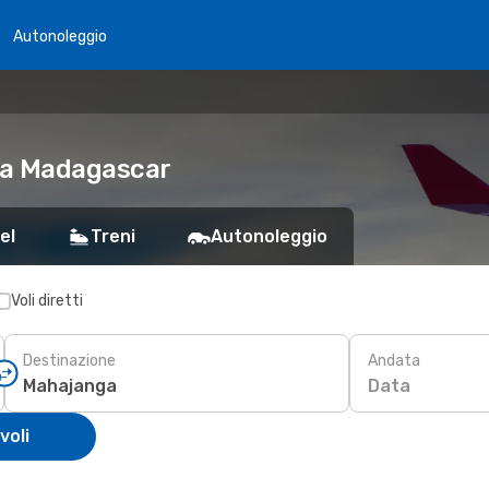
Autonoleggio
ga Madagascar
el
Treni
Autonoleggio
Voli diretti
Destinazione
Andata
Data
voli