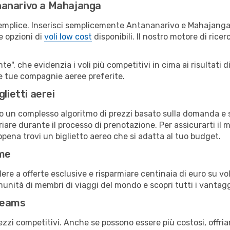
nanarivo a Mahajanga
semplice. Inserisci semplicemente Antananarivo e Mahajanga
le opzioni di
voli low cost
disponibili. Il nostro motore di ricer
e", che evidenzia i voli più competitivi in cima ai risultati di
le tue compagnie aeree preferite.
lietti aerei
ndo un complesso algoritmo di prezzi basato sulla domanda e su
are durante il processo di prenotazione. Per assicurarti il mi
pena trovi un biglietto aereo che si adatta al tuo budget.
ime
a offerte esclusive e risparmiare centinaia di euro su voli
omunità di membri di viaggi del mondo e scopri tutti i vantag
reams
ezzi competitivi. Anche se possono essere più costosi, offr