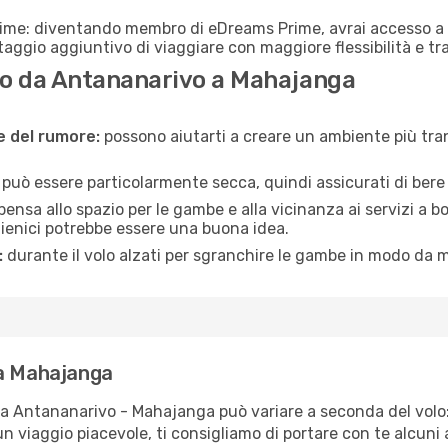
rime: diventando membro di eDreams Prime, avrai accesso a f
taggio aggiuntivo di viaggiare con maggiore flessibilità e tra
o da Antananarivo a Mahajanga
ne del rumore:
possono aiutarti a creare un ambiente più tran
a può essere particolarmente secca, quindi assicurati di bere 
pensa allo spazio per le gambe e alla vicinanza ai servizi a 
igienici potrebbe essere una buona idea.
:
durante il volo alzati per sgranchire le gambe in modo da m
 a Mahajanga
tta Antananarivo - Mahajanga può variare a seconda del volo: 
un viaggio piacevole, ti consigliamo di portare con te alcuni