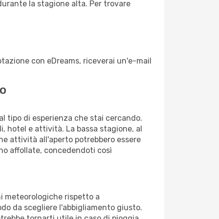
durante la stagione alta. Per trovare
enotazione con eDreams, riceverai un'e-mail
vo
dal tipo di esperienza che stai cercando.
, hotel e attività. La bassa stagione, al
ne attività all'aperto potrebbero essere
no affollate, concedendoti così
ni meteorologiche rispetto a
modo da scegliere l'abbigliamento giusto.
trebbe tornarti utile in caso di pioggia