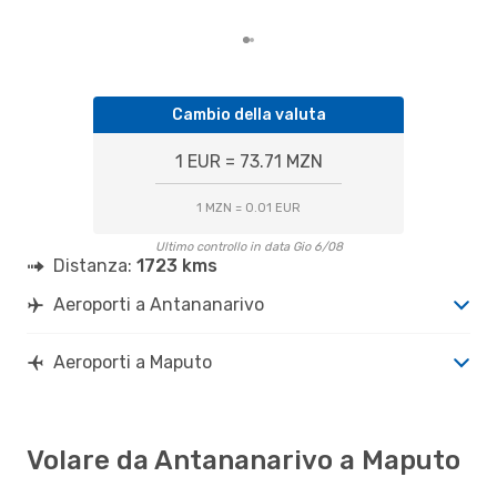
Ant
Cambio della valuta
1 EUR = 73.71 MZN
1 MZN = 0.01 EUR
Ultimo controllo in data Gio 6/08
Distanza:
1723 kms
Aeroporti a Antananarivo
Aeroporti a Maputo
Volare da Antananarivo a Maputo