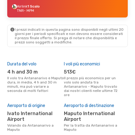
Airlink
1 Scalo
TNR
- MPM
I prezzi indicati in questa pagina sono disponibili negli ultimi 20
giorni per i periodi specificati e non devono essere considerati
il ​​prezzo finale offerto. Si prega di notare che disponibilità e
prezzi sono soggetti a modifiche.
Durata del volo
I voli più economici
Alt
4 h and 30 m
513€
ap
Il volo tra Antananarivo e Maputo
Il prezzo più economico per un
Secondo i dati della nostra
dura, in media, 4 h and 30 m
volo solo andata tra
rice
minuti, ma può variare a
Antananarivo - Maputo trovato
punt
seconda di molti fattori
dai nostri clienti nelle ultime 72
Anta
ore
Il 
pre
Aeroporto di origine
Aeroporto di destinazione
a
Ivato International
Maputo International
Airport
Airport
Secondo i nostri dati reali
set
Volando da Antananarivo a
Per la tratta da Antananarivo a
gett
Maputo
Maputo
per