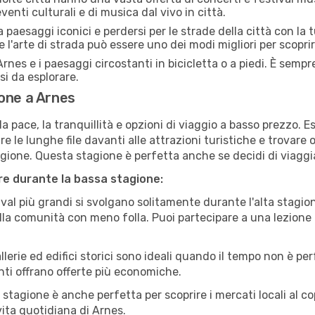
venti culturali e di musica dal vivo in città.
paesaggi iconici e perdersi per le strade della città con la
e l'arte di strada può essere uno dei modi migliori per scopri
rnes e i paesaggi circostanti in bicicletta o a piedi. È semp
rsi da esplorare.
one a Arnes
a pace, la tranquillità e opzioni di viaggio a basso prezzo. 
 le lunghe file davanti alle attrazioni turistiche e trovare o
agione. Questa stagione è perfetta anche se decidi di viaggi
are durante la bassa stagione:
val più grandi si svolgano solitamente durante l'alta stagio
sulla comunità con meno folla. Puoi partecipare a una lezione 
lerie ed edifici storici sono ideali quando il tempo non è p
ti offrano offerte più economiche.
 stagione è anche perfetta per scoprire i mercati locali al c
 vita quotidiana di Arnes.