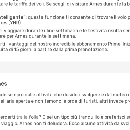
le tariffe dei voli. Se scegli di visitare Arnes durante la b
ntelligente":
questa funzione ti consente di trovare il volo
rnes (YNR).
 viaggiare durante i fine settimana e le festività risulta se
are per Arnes durante la settimana.
ti i vantaggi del nostro incredibile abbonamento Prime! Inizi
ita di 15 giorni a partire dalla prima prenotazione.
nes
nde sempre dalle attività che desideri svolgere e dal meteo 
ll’aria aperta e non temono le orde di turisti, altri invece p
erderti tra la folla? O sei un tipo più tranquillo e preferisci
 viaggio, Arnes non ti deluderà. Ecco alcune attività da svol