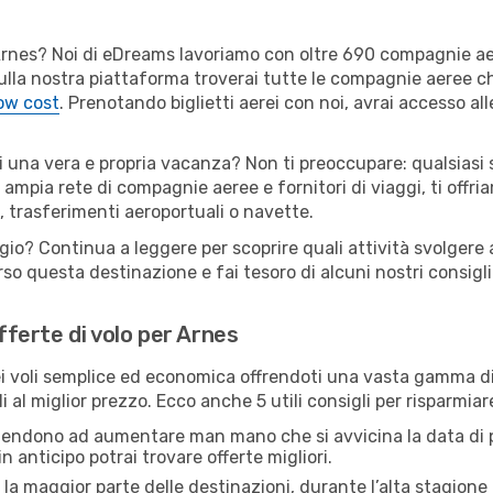
er Arnes? Noi di eDreams lavoriamo con oltre 690 compagnie 
. Sulla nostra piattaforma troverai tutte le compagnie aeree c
low cost
. Prenotando biglietti aerei con noi, avrai accesso alle
i una vera e propria vacanza? Non ti preoccupare: qualsiasi 
 ampia rete di compagnie aeree e fornitori di viaggi, ti offri
, trasferimenti aeroportuali o navette.
gio? Continua a leggere per scoprire quali attività svolgere 
o questa destinazione e fai tesoro di alcuni nostri consigli 
offerte di volo per Arnes
 voli semplice ed economica offrendoti una vasta gamma di 
 al miglior prezzo. Ecco anche 5 utili consigli per risparmia
 tendono ad aumentare man mano che si avvicina la data di p
in anticipo potrai trovare offerte migliori.
 la maggior parte delle destinazioni, durante l’alta stagione o 