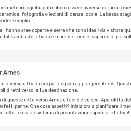
oni meteorologiche potrebbero essere avverse durante i mes
ramica, fotografia o lezioni di danza locale. La bassa stagi
rendere meglio.
cali hanno aree coperte e serre che sono ideali da visitare 
dal trambusto urbano e ti permettono di saperne di più sulla
er Arnes
ono diverse città da cui partire per raggiungere Arnes. Queste
i diretti verso la tua destinazione.
di queste città verso Arnes è facile e veloce. Approfitta de
a perfetti per te. Che cosa aspetti? Inizia ora a pianificare il 
ili offerte e a un sistema di prenotazione rapido e intuitivo!