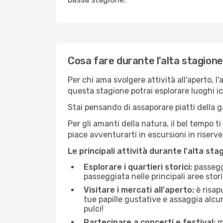
Cosa fare durante l'alta stagione
Per chi ama svolgere attività all'aperto, l
questa stagione potrai esplorare luoghi icon
Stai pensando di assaporare piatti della ga
Per gli amanti della natura, il bel tempo t
piace avventurarti in escursioni in riserv
Le principali attività durante l'alta sta
Esplorare i quartieri storici:
passeggi
passeggiata nelle principali aree storic
Visitare i mercati all'aperto:
è risap
tue papille gustative e assaggia alcun
pulci!
Partecipare a concerti e festival:
mo