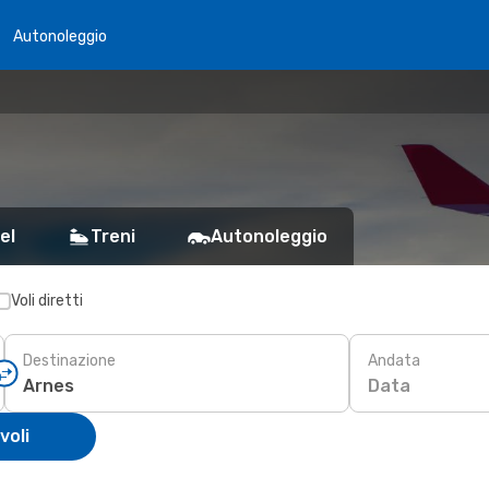
Autonoleggio
el
Treni
Autonoleggio
Voli diretti
Destinazione
Andata
Data
voli