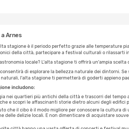
 a Arnes
'alta stagione è il periodo perfetto grazie alle temperature p
ici della città, partecipare a festival culturali o rilassarti i
stronomia locale? L'alta stagione ti offrirà un'ampia scelta di
i consentirà di esplorare la bellezza naturale dei dintorni. Se
e naturali, l'alta stagione ti permetterà di goderti appieno p
gione includono:
a nei quartieri più antichi della città e trascorri del tempo
he e scopri le affascinanti storie dietro alcuni degli edifici pi
uto che il cibo è il modo migliore per conoscere la cultura di
e delle delizie locali. E non dimenticare di acquistare souve
lte città hanno una vasta offerta di concerti e festival musi