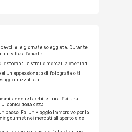
iacevoli e le giornate soleggiate. Durante
n un caffè all'aperto.
 ristoranti, bistrot e mercati alimentari.
 sei un appassionato di fotografia o ti
aesaggi mozzafiato.
 ammirandone l'architettura. Fai una
ù iconici della città.
 un paese. Fai un viaggio immersivo per le
nir gourmet nei mercati all'aperto e dei
cali durante i mesi dell'alta stagione.