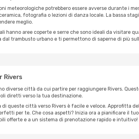
oni meteorologiche potrebbero essere avverse durante i mes
ramica, fotografia o lezioni di danza locale. La bassa stagi
rendere meglio.
cali hanno aree coperte e serre che sono ideali da visitare 
dal trambusto urbano e ti permettono di saperne di più sulla
er Rivers
ono diverse città da cui partire per raggiungere Rivers. Quest
i diretti verso la tua destinazione.
di queste città verso Rivers è facile e veloce. Approfitta de
a perfetti per te. Che cosa aspetti? Inizia ora a pianificare il 
bili offerte e a un sistema di prenotazione rapido e intuitivo!