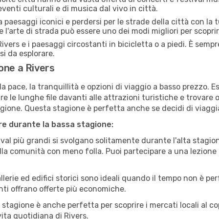
eventi culturali e di musica dal vivo in città.
paesaggi iconici e perdersi per le strade della città con la
e l'arte di strada può essere uno dei modi migliori per scopri
ivers e i paesaggi circostanti in bicicletta o a piedi. È sem
rsi da esplorare.
one a Rivers
a pace, la tranquillità e opzioni di viaggio a basso prezzo. 
 le lunghe file davanti alle attrazioni turistiche e trovare o
agione. Questa stagione è perfetta anche se decidi di viaggi
are durante la bassa stagione:
val più grandi si svolgano solitamente durante l'alta stagio
sulla comunità con meno folla. Puoi partecipare a una lezione 
lerie ed edifici storici sono ideali quando il tempo non è p
ti offrano offerte più economiche.
 stagione è anche perfetta per scoprire i mercati locali al c
 vita quotidiana di Rivers.