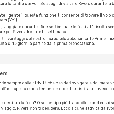
le tariffe dei voli. Se scegli di visitare Rivers durante la 
ntelligente":
questa funzione ti consente di trovare il volo
ers (YYI).
 viaggiare durante i fine settimana e le festività risulta se
are per Rivers durante la settimana.
ti i vantaggi del nostro incredibile abbonamento Prime! Inizi
ita di 15 giorni a partire dalla prima prenotazione.
vers
ende sempre dalle attività che desideri svolgere e dal meteo
ll’aria aperta e non temono le orde di turisti, altri invece p
erderti tra la folla? O sei un tipo più tranquillo e preferisci
viaggio, Rivers non ti deluderà. Ecco alcune attività da svol