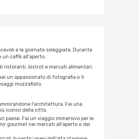
iacevoli e le giornate soleggiate. Durante
n un caffè all'aperto.
 ristoranti, bistrot e mercati alimentari.
 sei un appassionato di fotografia o ti
aesaggi mozzafiato.
 ammirandone l'architettura. Fai una
ù iconici della città.
 un paese. Fai un viaggio immersivo per le
nir gourmet nei mercati all'aperto e dei
cali durante i mesi dell'alta stagione.