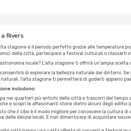
 a Rivers
'alta stagione è il periodo perfetto grazie alle temperature p
ici della città, partecipare a festival culturali o rilassarti i
stronomia locale? L'alta stagione ti offrirà un'ampia scelta di
i consentirà di esplorare la bellezza naturale dei dintorni. Se
e naturali, l'alta stagione ti permetterà di goderti appieno p
gione includono:
a nei quartieri più antichi della città e trascorri del tempo
he e scopri le affascinanti storie dietro alcuni degli edifici pi
uto che il cibo è il modo migliore per conoscere la cultura di
e delle delizie locali. E non dimenticare di acquistare souve
lte città hanno una vasta offerta di concerti e festival musi