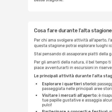
Cosa fare durante l'alta stagione
Per chi ama svolgere attività all'aperto, l
questa stagione potrai esplorare luoghi icon
Stai pensando di assaporare piatti della ga
Per gli amanti della natura, il bel tempo t
piace avventurarti in escursioni in riserv
Le principali attività durante l'alta sta
Esplorare i quartieri storici:
passeggi
passeggiata nelle principali aree storic
Visitare i mercati all'aperto:
è risap
tue papille gustative e assaggia alcun
pulci!
Partecipare a concerti e festival:
mo