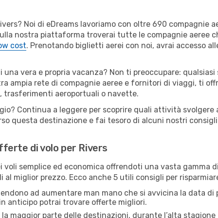
er Rivers? Noi di eDreams lavoriamo con oltre 690 compagnie 
s. Sulla nostra piattaforma troverai tutte le compagnie aeree 
low cost
. Prenotando biglietti aerei con noi, avrai accesso alle
di una vera e propria vacanza? Non ti preoccupare: qualsiasi
tra ampia rete di compagnie aeree e fornitori di viaggi, ti of
, trasferimenti aeroportuali o navette.
gio? Continua a leggere per scoprire quali attività svolgere a
o questa destinazione e fai tesoro di alcuni nostri consigli 
fferte di volo per Rivers
 voli semplice ed economica offrendoti una vasta gamma di 
 al miglior prezzo. Ecco anche 5 utili consigli per risparmiar
 tendono ad aumentare man mano che si avvicina la data di p
in anticipo potrai trovare offerte migliori.
 la maggior parte delle destinazioni, durante l’alta stagione o 