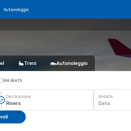
Autonoleggio
el
Treni
Autonoleggio
Voli diretti
Destinazione
Andata
Data
voli