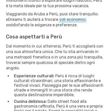
monumenti iconici a esplorare luoghi nascosti, Perù
è la meta ideale per la tua prossima vacanza.
Viaggiando da Aruba a Perù, puoi stare tranquillo:
eDreams ti aiuterà a trovare
voli economici
,
soddisfando le esigenze e preferenze.
Cosa aspettarti a Perù
Dal momento in cui atterrerai, Perù ti accoglierà con
una sua atmosfera unica. Che tu stia arrivando in
una metropoli frenetica o in una zona più tranquilla,
troverai sempre qualcosa di speciale dietro ogni
angolo.
Esperienze culturali:
Perù è ricca di luoghi
culturali straordinari, una storia affascinante e
festival vivaci. Passeggia per le sue affascinanti
strade e immergiti in una storia che rende
questa destinazione imperdibile.
Cucina deliziosa:
Dallo street food alla
gastronomia raffinata, Perù è una vera e propria
festa per il palato. Scopri le specialità locali e