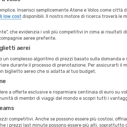
emplice. Inserisci semplicemente Atene e Volos come città di
li low cost
disponibili. Il nostro motore di ricerca troverà le mi
e", che evidenzia i voli più competitivi in cima ai risultati di
e compagnie aeree preferite.
lietti aerei
ndo un complesso algoritmo di prezzi basato sulla domanda e su
are durante il processo di prenotazione. Per assicurarti il mi
n biglietto aereo che si adatta al tuo budget.
ime
a offerte esclusive e risparmiare centinaia di euro su voli
omunità di membri di viaggi del mondo e scopri tutti i vantag
reams
ezzi competitivi. Anche se possono essere più costosi, offr
che i prezzi last minute possono essere più alti, soprattutto 