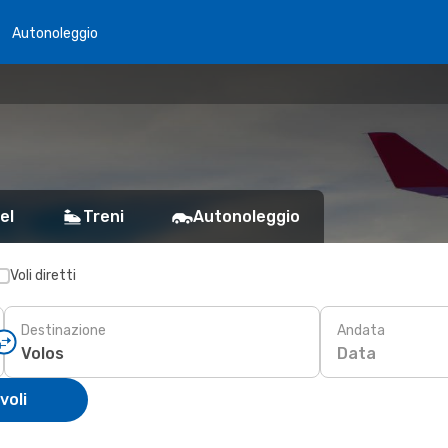
Autonoleggio
el
Treni
Autonoleggio
Voli diretti
Destinazione
Andata
Data
voli