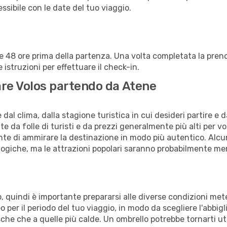
lessibile con le date del tuo viaggio.
alle 48 ore prima della partenza. Una volta completata la pr
istruzioni per effettuare il check-in.
tare Volos partendo da Atene
al clima, dalla stagione turistica in cui desideri partire e 
e da folle di turisti e da prezzi generalmente più alti per voli
sente di ammirare la destinazione in modo più autentico. Alcu
logiche, ma le attrazioni popolari saranno probabilmente me
no, quindi è importante prepararsi alle diverse condizioni me
teo per il periodo del tuo viaggio, in modo da scegliere l'abbi
sche che a quelle più calde. Un ombrello potrebbe tornarti uti