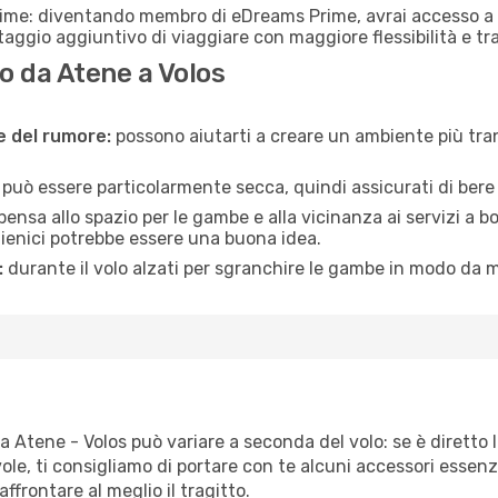
rime: diventando membro di eDreams Prime, avrai accesso a f
taggio aggiuntivo di viaggiare con maggiore flessibilità e tra
 da Atene a Volos
ne del rumore:
possono aiutarti a creare un ambiente più tran
a può essere particolarmente secca, quindi assicurati di bere 
pensa allo spazio per le gambe e alla vicinanza ai servizi a 
igienici potrebbe essere una buona idea.
:
durante il volo alzati per sgranchire le gambe in modo da m
a Atene - Volos può variare a seconda del volo: se è diretto l
e, ti consigliamo di portare con te alcuni accessori essenzial
frontare al meglio il tragitto.