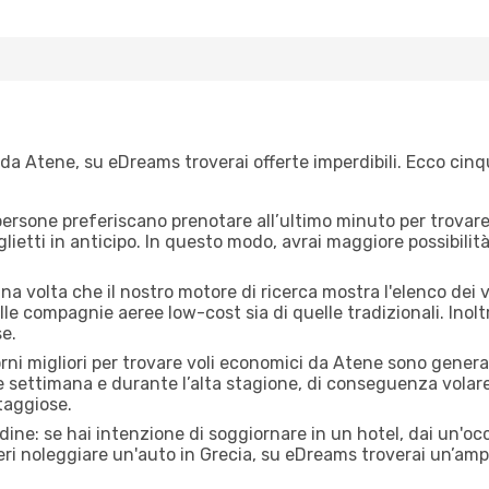
da Atene, su eDreams troverai offerte imperdibili. Ecco cinqu
ersone preferiscano prenotare all’ultimo minuto per trovare 
lietti in anticipo. In questo modo, avrai maggiore possibilit
a volta che il nostro motore di ricerca mostra l'elenco dei vol
lle compagnie aeree low-cost sia di quelle tradizionali. Inoltre
e.
orni migliori per trovare voli economici da Atene sono general
e settimana e durante l’alta stagione, di conseguenza volar
taggiose.
adine: se hai intenzione di soggiornare in un hotel, dai un'o
ri noleggiare un'auto in Grecia, su eDreams troverai un’ampi