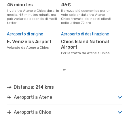
JKH
- ATH
45 minutes
46€
ap
Il volo tra Atene e Chios dura, in
Il prezzo più economico per un
Secondo i dati della nostra
media, 45 minutes minuti, ma
volo solo andata tra Atene -
rice
può variare a seconda di molti
Chios trovato dai nostri clienti
punt
fattori
nelle ultime 72 ore
Chio
Pre
Aeroporto di origine
Aeroporto di destinazione
8
E. Venizelos Airport
Chios Island National
Il prezzo medio di un volo Atene
Airport
- C
Volando da Atene a Chios
sola
Per la tratta da Atene a Chios
prez
Distanza:
214 kms
Aeroporti a Atene
Aeroporti a Chios