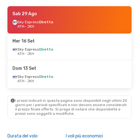
Sab 19 Set
Sab 29 Ago
- Lun 21 Set
Sky Express
Sky Express
Diretto
Diretto
ATH
ATH
- JKH
- JKH
Sky Express
Diretto
JKH
- ATH
Mer 16 Set
Dom 13 Set
Sky Express
- Lun 14 Set
Diretto
ATH
- JKH
Sky Express
Diretto
ATH
- JKH
Sky Express
Diretto
Dom 13 Set
JKH
- ATH
Sky Express
Diretto
ATH
- JKH
Gio 15 Ott
- Lun 19 Ott
Sky Express
Diretto
ATH
- JKH
I prezzi indicati in questa pagina sono disponibili negli ultimi 20
Sky Express
Diretto
giorni per i periodi specificati e non devono essere considerati
JKH
- ATH
il ​​prezzo finale offerto. Si prega di notare che disponibilità e
prezzi sono soggetti a modifiche.
Sab 22 Ago
- Sab 29 Ago
Sky Express
Diretto
ATH
- JKH
Durata del volo
I voli più economici
Alt
Sky Express
1 Scalo