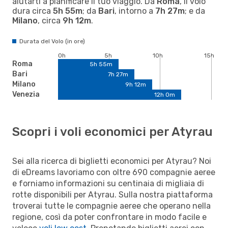
aiutarti a pianificare il tuo viaggio. Da
Roma
, il volo
dura circa
5h 55m
; da
Bari
, intorno a
7h 27m
; e da
Milano
, circa
9h 12m
.
Durata del Volo (in ore)
0h
5h
10h
15h
Roma
5h 55m
Bari
7h 27m
Milano
9h 12m
Venezia
12h 0m
Scopri i voli economici per Atyrau
Sei alla ricerca di biglietti economici per Atyrau? Noi
di eDreams lavoriamo con oltre 690 compagnie aeree
e forniamo informazioni su centinaia di migliaia di
rotte disponibili per Atyrau. Sulla nostra piattaforma
troverai tutte le compagnie aeree che operano nella
regione, così da poter confrontare in modo facile e