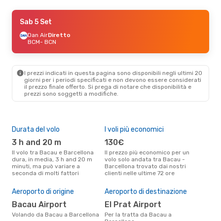
Sab 29 Ago
Sab 5 Set
- Sab 5 Set
Dan Air
Dan Air
Diretto
Diretto
BCM
BCM
- BCN
- BCN
Dan Air
Diretto
BCN
- BCM
I prezzi indicati in questa pagina sono disponibili negli ultimi 20
giorni per i periodi specificati e non devono essere considerati
il ​​prezzo finale offerto. Si prega di notare che disponibilità e
prezzi sono soggetti a modifiche.
Durata del volo
I voli più economici
Alt
3 h and 20 m
130€
ap
Il volo tra Bacau e Barcellona
Il prezzo più economico per un
Secondo i dati della nostra
dura, in media, 3 h and 20 m
volo solo andata tra Bacau -
rice
minuti, ma può variare a
Barcellona trovato dai nostri
punt
seconda di molti fattori
clienti nelle ultime 72 ore
Barc
Pre
Aeroporto di origine
Aeroporto di destinazione
17
Bacau Airport
El Prat Airport
Il prezzo medio di un volo Bacau
- B
Volando da Bacau a Barcellona
Per la tratta da Bacau a
sola