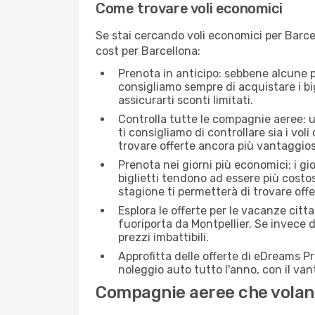
Come trovare voli economici
Se stai cercando voli economici per Barcel
cost per Barcellona:
Prenota in anticipo: sebbene alcune p
consigliamo sempre di acquistare i big
assicurarti sconti limitati.
Controlla tutte le compagnie aeree: un
ti consigliamo di controllare sia i voli
trovare offerte ancora più vantaggios
Prenota nei giorni più economici: i gi
biglietti tendono ad essere più costo
stagione ti permetterà di trovare off
Esplora le offerte per le vacanze citt
fuoriporta da Montpellier. Se invece 
prezzi imbattibili.
Approfitta delle offerte di eDreams P
noleggio auto tutto l'anno, con il van
Compagnie aeree che volano