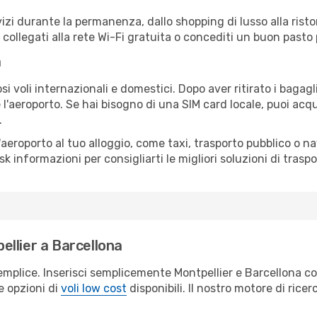
izi durante la permanenza, dallo shopping di lusso alla risto
e collegati alla rete Wi-Fi gratuita o concediti un buon pasto 
a
i voli internazionali e domestici. Dopo aver ritirato i bagag
 l'aeroporto. Se hai bisogno di una SIM card locale, puoi acqu
.
all'aeroporto al tuo alloggio, come taxi, trasporto pubblico o n
sk informazioni per consigliarti le migliori soluzioni di traspo
llier a Barcellona
emplice. Inserisci semplicemente Montpellier e Barcellona c
le opzioni di
voli low cost
disponibili. Il nostro motore di ricer