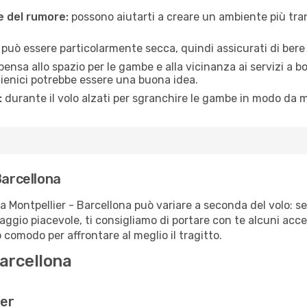
ne del rumore:
possono aiutarti a creare un ambiente più tran
a può essere particolarmente secca, quindi assicurati di bere 
pensa allo spazio per le gambe e alla vicinanza ai servizi a 
igienici potrebbe essere una buona idea.
:
durante il volo alzati per sgranchire le gambe in modo da m
Barcellona
ta Montpellier - Barcellona può variare a seconda del volo: se
iaggio piacevole, ti consigliamo di portare con te alcuni acc
o comodo per affrontare al meglio il tragitto.
Barcellona
ier