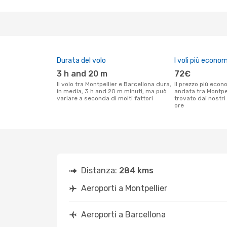
Durata del volo
I voli più econom
3 h and 20 m
72€
Il volo tra Montpellier e Barcellona dura,
Il prezzo più economico per un volo solo
in media, 3 h and 20 m minuti, ma può
andata tra Montpel
variare a seconda di molti fattori
trovato dai nostri 
ore
Distanza:
284 kms
Aeroporti a Montpellier
Aeroporti a Barcellona