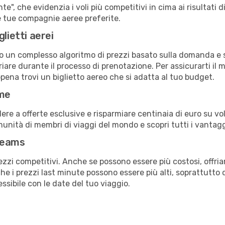
e", che evidenzia i voli più competitivi in cima ai risultati di
lle tue compagnie aeree preferite.
lietti aerei
ndo un complesso algoritmo di prezzi basato sulla domanda e su
are durante il processo di prenotazione. Per assicurarti il mi
pena trovi un biglietto aereo che si adatta al tuo budget.
ime
a offerte esclusive e risparmiare centinaia di euro su voli
omunità di membri di viaggi del mondo e scopri tutti i vantag
reams
ezzi competitivi. Anche se possono essere più costosi, offr
che i prezzi last minute possono essere più alti, soprattutto 
lessibile con le date del tuo viaggio.