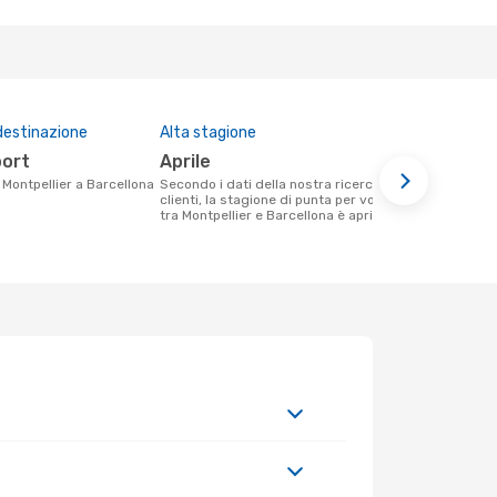
destinazione
Alta stagione
Prezzo med
port
aprile
332 €
a Montpellier a Barcellona
Secondo i dati della nostra ricerca
Il prezzo medio di un volo Montpellier -
clienti, la stagione di punta per volare
Barcellona 
tra Montpellier e Barcellona è aprile .
332 €, in ba
ultimi mesi.