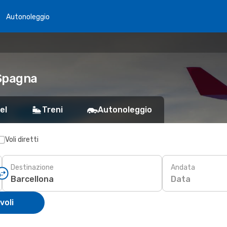
Autonoleggio
 Spagna
el
Treni
Autonoleggio
Voli diretti
Destinazione
Andata
Data
voli