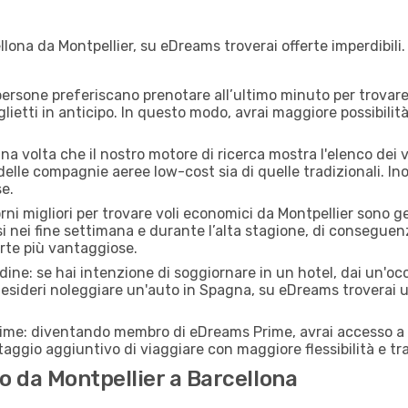
lona da Montpellier, su eDreams troverai offerte imperdibili.
ersone preferiscano prenotare all’ultimo minuto per trovare 
lietti in anticipo. In questo modo, avrai maggiore possibilit
a volta che il nostro motore di ricerca mostra l'elenco dei vo
 delle compagnie aeree low-cost sia di quelle tradizionali. Inol
e.
orni migliori per trovare voli economici da Montpellier sono 
si nei fine settimana e durante l’alta stagione, di consegue
erte più vantaggiose.
adine: se hai intenzione di soggiornare in un hotel, dai un'o
desideri noleggiare un'auto in Spagna, su eDreams troverai u
rime: diventando membro di eDreams Prime, avrai accesso a f
taggio aggiuntivo di viaggiare con maggiore flessibilità e tra
 da Montpellier a Barcellona