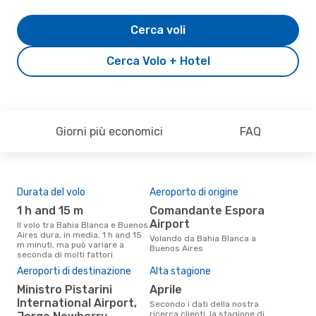
Cerca voli
Cerca Volo + Hotel
Giorni più economici
FAQ
Durata del volo
Aeroporto di origine
Com
ope
1 h and 15 m
Comandante Espora
A
Airport
Il volo tra Bahia Blanca e Buenos
Aires dura, in media, 1 h and 15
Le compagnie aeree che volano
Volando da Bahia Blanca a
m minuti, ma può variare a
tra 
Buenos Aires
seconda di molti fattori
Aeroporti di destinazione
Alta stagione
Il 
pre
Ministro Pistarini
aprile
International Airport,
Secondo i dati della nostra
n
ricerca clienti, la stagione di