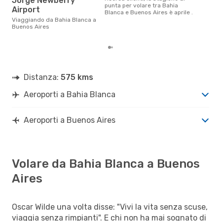
Jorge Newberry
Secondo i nostri dati reali
punta per volare tra Bahia
Airport
mag
Blanca e Buenos Aires è aprile .
gett
Viaggiando da Bahia Blanca a
per
Buenos Aires
Bah
Distanza:
575 kms
Aeroporti a Bahia Blanca
Aeroporti a Buenos Aires
Volare da Bahia Blanca a Buenos
Aires
Oscar Wilde una volta disse: "Vivi la vita senza scuse,
viaggia senza rimpianti". E chi non ha mai sognato di