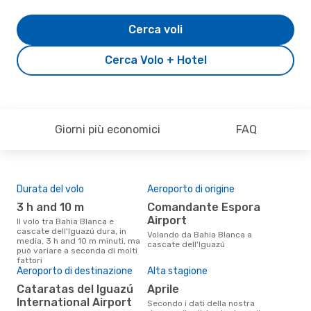
Cerca voli
Cerca Volo + Hotel
Giorni più economici
FAQ
Durata del volo
Aeroporto di origine
Pre
3 h and 10 m
Comandante Espora
3
Airport
Il volo tra Bahia Blanca e
Il prezzo medio di un volo Bahia
cascate dell'Iguazú dura, in
Blan
Volando da Bahia Blanca a
media, 3 h and 10 m minuti, ma
eDr
cascate dell'Iguazú
può variare a seconda di molti
base
fattori
mes
Aeroporto di destinazione
Alta stagione
Cataratas del Iguazú
aprile
International Airport
Secondo i dati della nostra