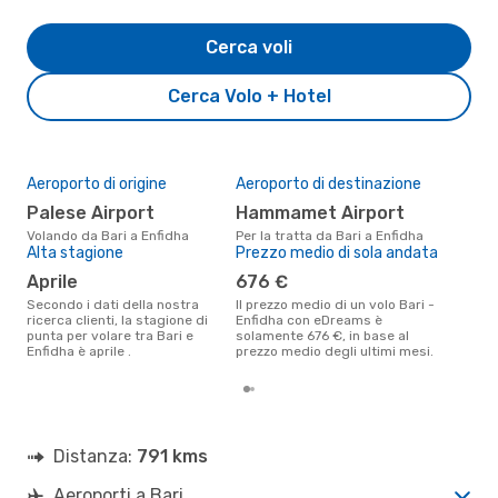
Cerca voli
Cerca Volo + Hotel
Aeroporto di origine
Aeroporto di destinazione
Il 
pre
Palese Airport
Hammamet Airport
g
Volando da Bari a Enfidha
Per la tratta da Bari a Enfidha
Alta stagione
Prezzo medio di sola andata
Secondo i nostri dati reali marzo
è il
aprile
676 €
pren
par
Secondo i dati della nostra
Il prezzo medio di un volo Bari -
ricerca clienti, la stagione di
Enfidha con eDreams è
punta per volare tra Bari e
solamente 676 €, in base al
Enfidha è aprile .
prezzo medio degli ultimi mesi.
Distanza:
791 kms
Aeroporti a Bari