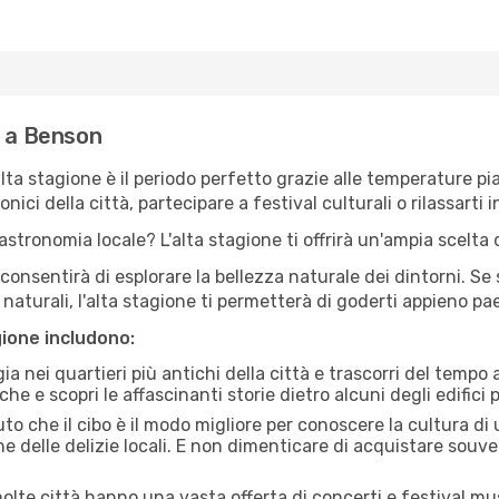
e a Benson
'alta stagione è il periodo perfetto grazie alle temperature p
ici della città, partecipare a festival culturali o rilassarti i
stronomia locale? L'alta stagione ti offrirà un'ampia scelta di
i consentirà di esplorare la bellezza naturale dei dintorni. Se
e naturali, l'alta stagione ti permetterà di goderti appieno p
gione includono:
a nei quartieri più antichi della città e trascorri del tempo
he e scopri le affascinanti storie dietro alcuni degli edifici pi
uto che il cibo è il modo migliore per conoscere la cultura di
e delle delizie locali. E non dimenticare di acquistare souve
lte città hanno una vasta offerta di concerti e festival musi