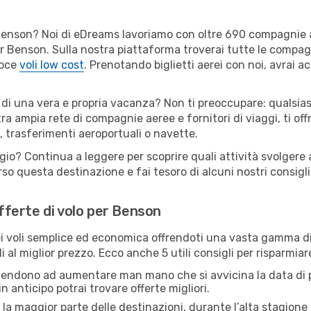
er Benson? Noi di eDreams lavoriamo con oltre 690 compagnie
 per Benson. Sulla nostra piattaforma troverai tutte le compa
loce
voli low cost
. Prenotando biglietti aerei con noi, avrai ac
 di una vera e propria vacanza? Non ti preoccupare: qualsias
tra ampia rete di compagnie aeree e fornitori di viaggi, ti of
, trasferimenti aeroportuali o navette.
ggio? Continua a leggere per scoprire quali attività svolgere 
o questa destinazione e fai tesoro di alcuni nostri consigli 
offerte di volo per Benson
 voli semplice ed economica offrendoti una vasta gamma di 
i al miglior prezzo. Ecco anche 5 utili consigli per risparmia
 tendono ad aumentare man mano che si avvicina la data di p
in anticipo potrai trovare offerte migliori.
 la maggior parte delle destinazioni, durante l’alta stagione o 