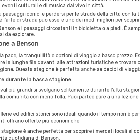
eventi culturali e di musica dal vivo in città.
paesaggi iconici e perdersi per le strade della città con la
e l'arte di strada può essere uno dei modi migliori per scopri
enson e i paesaggi circostanti in bicicletta o a piedi. È se
rsi da esplorare.
ione a Benson
a pace, la tranquillità e opzioni di viaggio a basso prezzo. 
 le lunghe file davanti alle attrazioni turistiche e trovare o
agione. Questa stagione è perfetta anche se decidi di viaggi
are durante la bassa stagione:
val più grandi si svolgano solitamente durante l'alta stagio
sulla comunità con meno folla. Puoi partecipare a una lezione 
lerie ed edifici storici sono ideali quando il tempo non è p
ti offrano offerte più economiche.
 stagione è anche perfetta per scoprire i mercati locali al c
a vita quotidiana di Benson.