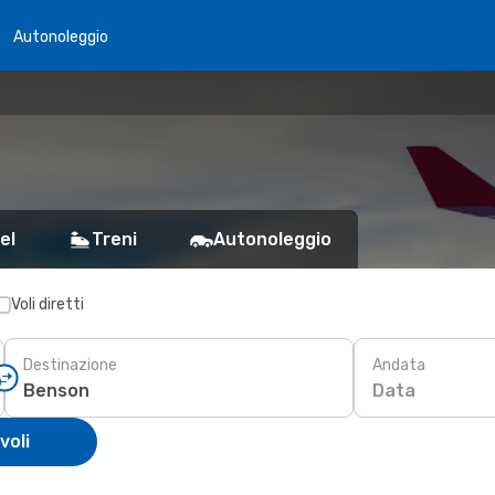
Autonoleggio
el
Treni
Autonoleggio
Voli diretti
Destinazione
Andata
Data
voli