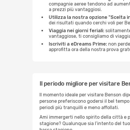
compagnie aeree tendono ad aumentare 
a prezzi più vantaggiosi.
Utilizza la nostra opzione "Scelta i
dei risultati quando cerchi voli per B
Viaggia nei giorni feriali:
solitamente,
vantaggiose, ti consigliamo di viagg
Iscriviti a eDreams Prime:
non perder
approfitta ora della nostra prova gratu
Il periodo migliore per visitare B
Il momento ideale per visitare Benson dip
persone preferiscono godersi il bel tempo a
periodi più tranquilli e meno affollati.
Ami immergerti nello spirito della città e p
stagione? Qualunque sia l’intento del tuo
bassa stagione.