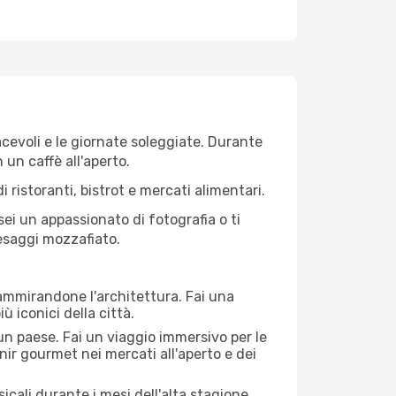
iacevoli e le giornate soleggiate. Durante
n un caffè all'aperto.
 ristoranti, bistrot e mercati alimentari.
 sei un appassionato di fotografia o ti
aesaggi mozzafiato.
 ammirandone l'architettura. Fai una
ù iconici della città.
 un paese. Fai un viaggio immersivo per le
nir gourmet nei mercati all'aperto e dei
cali durante i mesi dell'alta stagione.