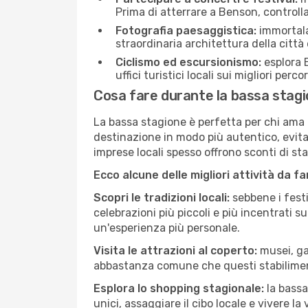
Prima di atterrare a Benson, controlla 
Fotografia paesaggistica:
immortala 
straordinaria architettura della città 
Ciclismo ed escursionismo:
esplora B
uffici turistici locali sui migliori perco
Cosa fare durante la bassa stag
La bassa stagione è perfetta per chi ama l
destinazione in modo più autentico, evitare
imprese locali spesso offrono sconti di st
Ecco alcune delle migliori attività da f
Scopri le tradizioni locali:
sebbene i festi
celebrazioni più piccoli e più incentrati 
un'esperienza più personale.
Visita le attrazioni al coperto:
musei, gal
abbastanza comune che questi stabilimen
Esplora lo shopping stagionale:
la bassa
unici, assaggiare il cibo locale e vivere l