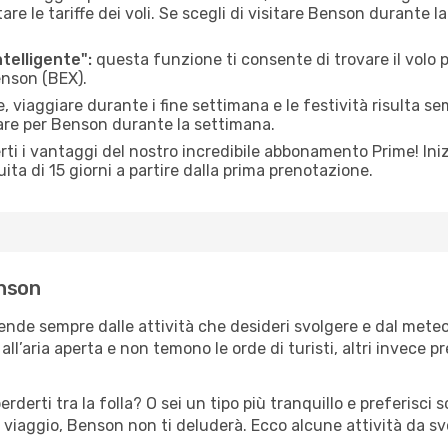
le tariffe dei voli. Se scegli di visitare Benson durante la
ntelligente":
questa funzione ti consente di trovare il volo
enson (BEX).
 viaggiare durante i fine settimana e le festività risulta se
iare per Benson durante la settimana.
ti i vantaggi del nostro incredibile abbonamento Prime! Inizi
ita di 15 giorni a partire dalla prima prenotazione.
enson
ende sempre dalle attività che desideri svolgere e dal mete
ll’aria aperta e non temono le orde di turisti, altri invece p
erderti tra la folla? O sei un tipo più tranquillo e preferisci
 viaggio, Benson non ti deluderà. Ecco alcune attività da s