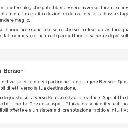
oni meteorologiche potrebbero essere avverse durante i mes
ramica, fotografia o lezioni di danza locale. La bassa stagi
rendere meglio.
cali hanno aree coperte e serre che sono ideali da visitare 
dal trambusto urbano e ti permettono di saperne di più sulla
per Benson
ono diverse città da cui partire per raggiungere Benson. Ques
i diretti verso la tua destinazione.
 di queste città verso Benson è facile e veloce. Approfitta 
a perfetti per te. Che cosa aspetti? Inizia ora a pianificare il 
bili offerte e a un sistema di prenotazione rapido e intuitivo